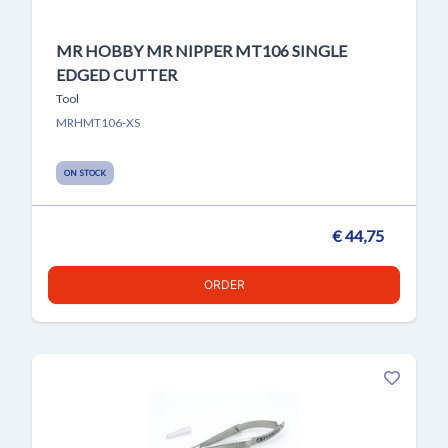
MR HOBBY MR NIPPER MT106 SINGLE
EDGED CUTTER
Tool
MRHMT106-XS
ON STOCK
€ 44,75
ORDER