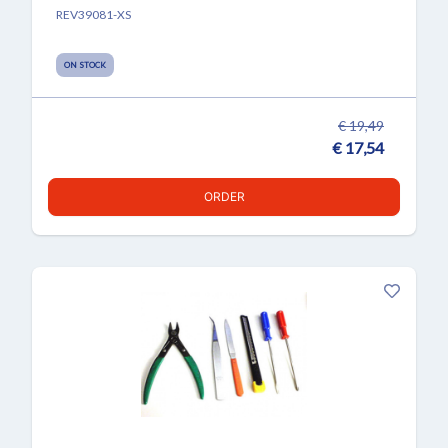
REV39081-XS
ON STOCK
€ 19,49
€ 17,54
ORDER