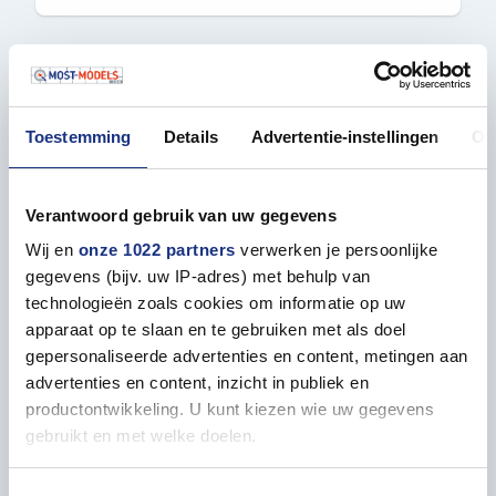
Toestemming
Details
Advertentie-instellingen
Ov
Verantwoord gebruik van uw gegevens
Wij en
onze 1022 partners
verwerken je persoonlijke
gegevens (bijv. uw IP-adres) met behulp van
MODELCRAFT PTK1000 MICRO TOOL SET -
technologieën zoals cookies om informatie op uw
PRECISION TOOLS
apparaat op te slaan en te gebruiken met als doel
Tool
gepersonaliseerde advertenties en content, metingen aan
MCRPTK1000
advertenties en content, inzicht in publiek en
productontwikkeling. U kunt kiezen wie uw gegevens
ON STOCK
gebruikt en met welke doelen.
€ 35,99
Als u het toestaat, willen we ook graag: