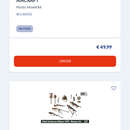
AIRCRAFT
Plastic Model kit
IBG48002
ON STOCK
€ 49,99
ORDER