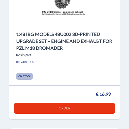
1:48 IBG MODELS 48U002 3D-PRINTED
UPGRADE SET – ENGINE AND EXHAUST FOR
PZL M18 DROMADER
Resin part
IBG48U002
ON STOCK
€ 16,99
ORDER