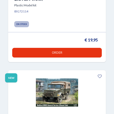
Plastic Model kit
IBG72114
ON STOCK
€ 19,95
ORDER
NEW