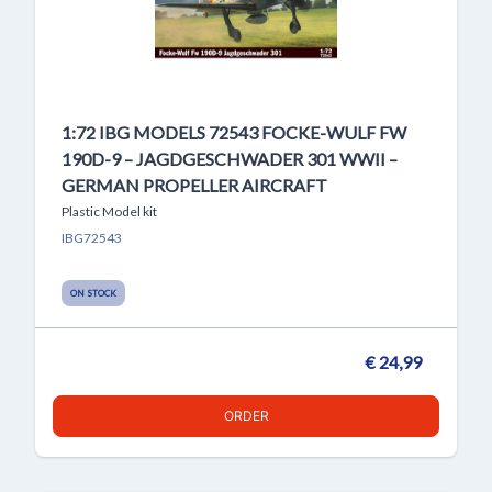
1:72 IBG MODELS 72543 FOCKE-WULF FW
190D-9 – JAGDGESCHWADER 301 WWII –
GERMAN PROPELLER AIRCRAFT
Plastic Model kit
IBG72543
ON STOCK
€ 24,99
ORDER