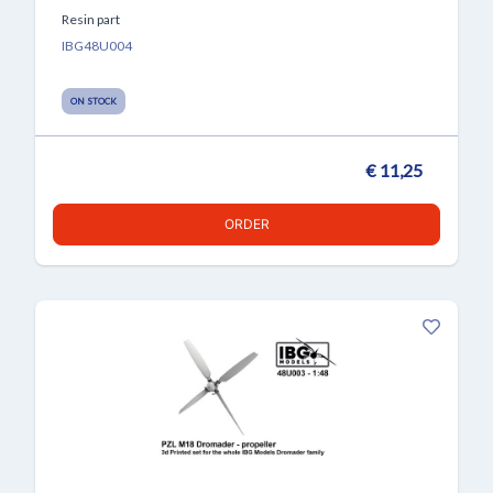
Resin part
IBG48U004
ON STOCK
€ 11,25
ORDER