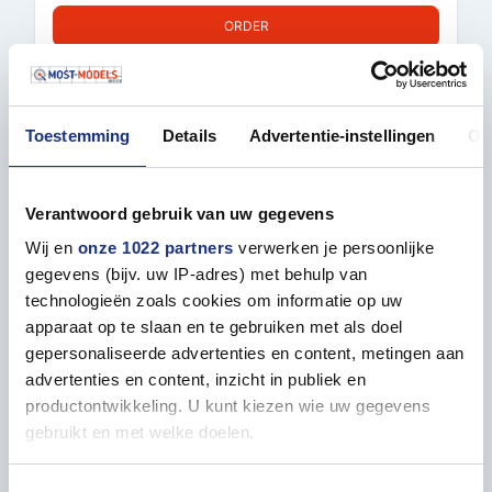
ORDER
Toestemming
Details
Advertentie-instellingen
Ov
Verantwoord gebruik van uw gegevens
Wij en
onze 1022 partners
verwerken je persoonlijke
gegevens (bijv. uw IP-adres) met behulp van
technologieën zoals cookies om informatie op uw
apparaat op te slaan en te gebruiken met als doel
1:72 IBG MODELS 72U090 COCKPIT
gepersonaliseerde advertenties en content, metingen aan
STRUCTURE INSERT WITHOUT SEAT
advertenties en content, inzicht in publiek en
ARMOUR FOR SUPERMARINE SPITFIRE MK.V
productontwikkeling. U kunt kiezen wie uw gegevens
Resin part
gebruikt en met welke doelen.
IBG72U090
Als u het toestaat, willen we ook graag:
ON STOCK