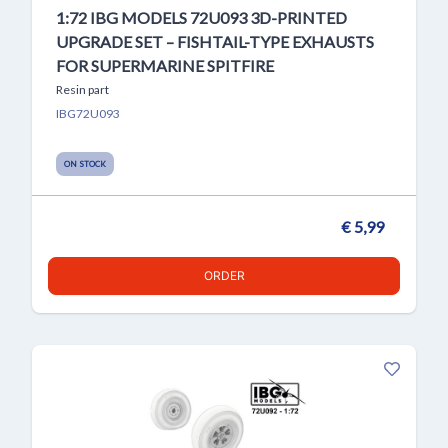
1:72 IBG MODELS 72U093 3D-PRINTED
UPGRADE SET – FISHTAIL-TYPE EXHAUSTS
FOR SUPERMARINE SPITFIRE
Resin part
IBG72U093
ON STOCK
€ 5,99
ORDER