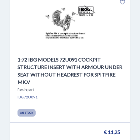
1:72 IBG MODELS 72U091 COCKPIT
STRUCTURE INSERT WITH ARMOUR UNDER
SEAT WITHOUT HEADREST FOR SPITFIRE
MK.V
Resin part
IBG72U091
ON STOCK
€ 11,25