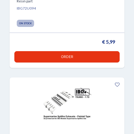
Resin part
IBG72U094
ON STOCK
€ 5,99
ORDER