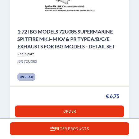
1:72 IBG MODELS 72U085 SUPERMARINE
SPITFIRE MK.I–MK.V & PR TYPE A/B/C/E
EXHAUSTS FOR IBG MODELS - DETAIL SET
Resin part
IBG72U085
ON STOCK
€ 6,75
ORDER
FILTER PRODUCTS