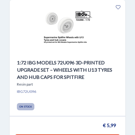
1:72 IBG MODELS 72U096 3D-PRINTED
UPGRADE SET – WHEELS WITH IJ13 TYRES
AND HUB CAPS FOR SPITFIRE
Resin part
IBG72U096
ON STOCK
€ 5,99