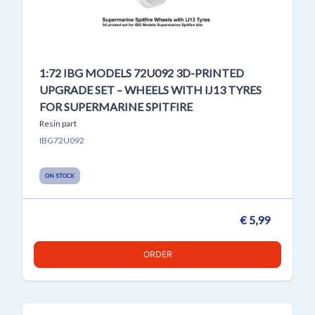
1:72 IBG MODELS 72U092 3D-PRINTED
UPGRADE SET – WHEELS WITH IJ13 TYRES
FOR SUPERMARINE SPITFIRE
Resin part
IBG72U092
ON STOCK
€ 5,99
ORDER