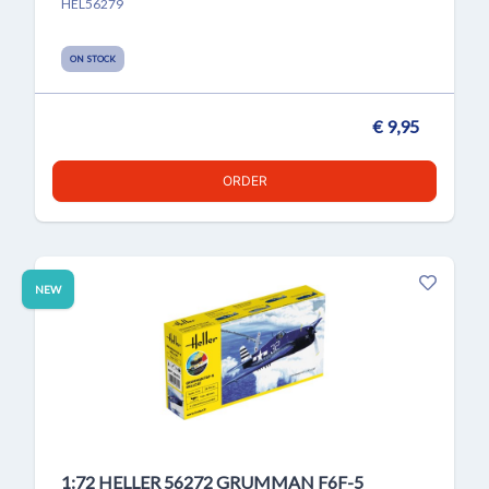
HEL56279
ON STOCK
€ 9,95
ORDER
NEW
1:72 HELLER 56272 GRUMMAN F6F-5