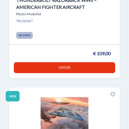
THUNDERBOLT RAZORBACK WWII –
AMERICAN FIGHTER AIRCRAFT
Plastic Model kit
TRU02427
ON STOCK
€ 109,00
ORDER
NEW