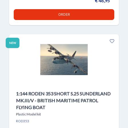
€ 46,95
ORDER
NEW
1:144 RODEN 353 SHORT S.25 SUNDERLAND
MK.III/V - BRITISH MARITIME PATROL
FLYING BOAT
Plastic Model kit
ROD353