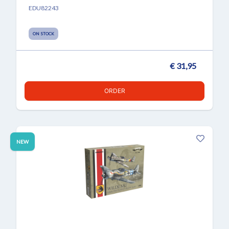
EDU82243
ON STOCK
€ 31,95
ORDER
NEW