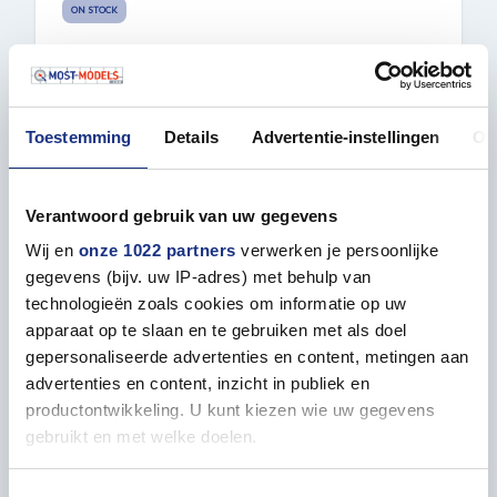
ON STOCK
€ 31,95
ORDER
Toestemming
Details
Advertentie-instellingen
Ov
Verantwoord gebruik van uw gegevens
NEW
Wij en
onze 1022 partners
verwerken je persoonlijke
gegevens (bijv. uw IP-adres) met behulp van
technologieën zoals cookies om informatie op uw
apparaat op te slaan en te gebruiken met als doel
gepersonaliseerde advertenties en content, metingen aan
advertenties en content, inzicht in publiek en
productontwikkeling. U kunt kiezen wie uw gegevens
gebruikt en met welke doelen.
1:48 EDUARD 82201 GRUMMAN F4F-3
WILDCAT – PROFIPACK EDITION –
Als u het toestaat, willen we ook graag:
AMERICAN FIGHTER AIRCRAFT