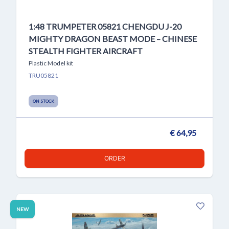
1:48 TRUMPETER 05821 CHENGDU J-20
MIGHTY DRAGON BEAST MODE – CHINESE
STEALTH FIGHTER AIRCRAFT
Plastic Model kit
TRU05821
ON STOCK
€ 64,95
ORDER
NEW