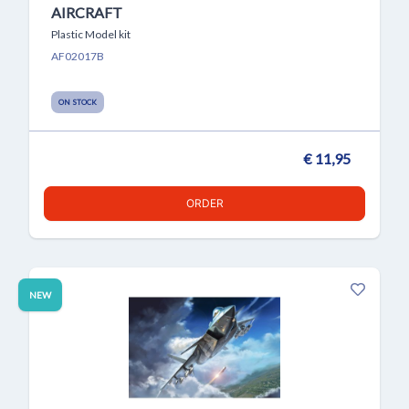
AIRCRAFT
Plastic Model kit
AF02017B
ON STOCK
€ 11,95
ORDER
NEW