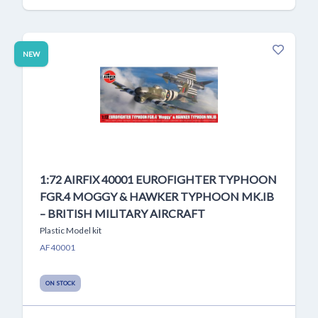
NEW
1:72 AIRFIX 40001 EUROFIGHTER TYPHOON
FGR.4 MOGGY & HAWKER TYPHOON MK.IB
– BRITISH MILITARY AIRCRAFT
Plastic Model kit
AF40001
ON STOCK