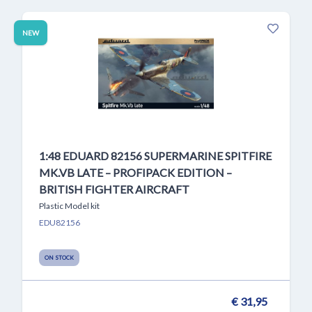
NEW
1:48 EDUARD 82156 SUPERMARINE SPITFIRE
MK.VB LATE – PROFIPACK EDITION –
BRITISH FIGHTER AIRCRAFT
Plastic Model kit
EDU82156
ON STOCK
€ 31,95