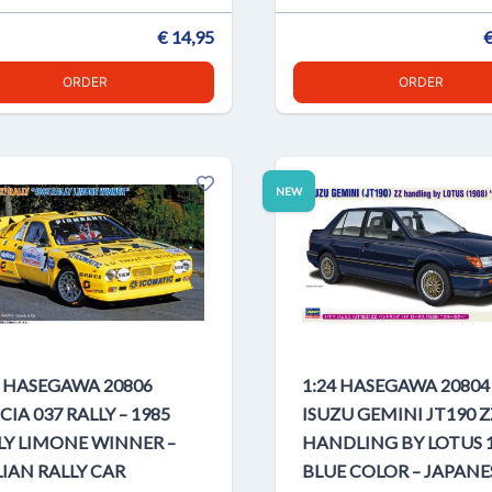
€ 14,95
€
ORDER
ORDER
NEW
4 HASEGAWA 20806
1:24 HASEGAWA 20804
CIA 037 RALLY – 1985
ISUZU GEMINI JT190 Z
LY LIMONE WINNER –
HANDLING BY LOTUS 
LIAN RALLY CAR
BLUE COLOR – JAPANE