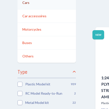
Cars
Car accessoires
Motorcycles
NEW
Buses
Others
Type
1:2
PLY
Plastic Model kit
939
STR
RC Model Ready-to-Run
2
AME
Metal Model kit
22
Plasti