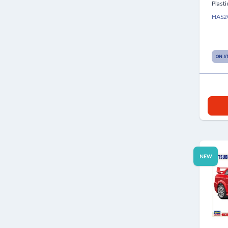
Plasti
HAS2
ON S
NEW