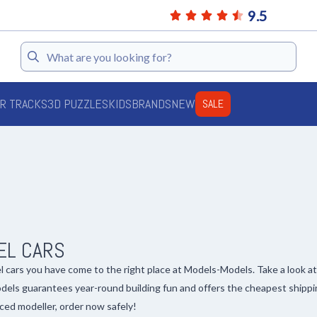
9.5
Search
AR TRACKS
3D PUZZLES
KIDS
BRANDS
NEW
SALE
EL CARS
l cars you have come to the right place at Models-Models. Take a look a
els guarantees year-round building fun and offers the cheapest shippi
ced modeller, order now safely!