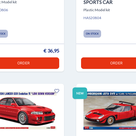
SPORTS CAR
c Model kit
0806
Plastic Model kit
HAS20804
TOCK
ON STOCK
€ 36,95
ORDER
ORDER
NEW