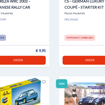
REZA WRC 2002 –
CS – GERMAN LUXURY
ANESE RALLY CAR
COUPÉ – STARTER KIT
c Model kit
Plastic Model kit
0199
HEL56166
TOCK
TEMPORARILY UNAVAILABLE
€ 9,95
ORDER
ORDER
NEW