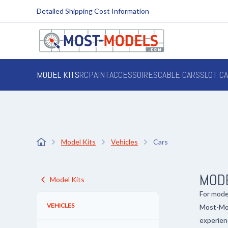
Detailed Shipping Cost Information
MODEL KITS
RC
PAINT
ACCESSOIRES
CABLE CARS
SLOT C
Model Kits
Vehicles
Cars
MOD
Model Kits
For mode
VEHICLES
Most-Mod
experien