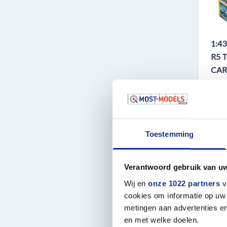
1:4
R5 
CAR
Plasti
HEL5
Toestemming
ON S
Verantwoord gebruik van u
Wij en
onze 1022 partners
v
cookies om informatie op uw 
metingen aan advertenties en
en met welke doelen.