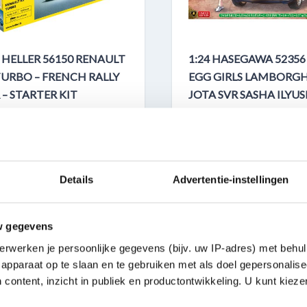
3 HELLER 56150 RENAULT
1:24 HASEGAWA 52356
TURBO – FRENCH RALLY
EGG GIRLS LAMBORGH
 – STARTER KIT
JOTA SVR SASHA ILYU
WITH FIGURE - ITALIA
c Model kit
SPORTS CAR
6150
Plastic Model kit
HAS52356
Details
Advertentie-instellingen
TOCK
ON STOCK
w gegevens
€ 9,95
erwerken je persoonlijke gegevens (bijv. uw IP-adres) met behul
apparaat op te slaan en te gebruiken met als doel gepersonalise
ORDER
ORDER
 content, inzicht in publiek en productontwikkeling. U kunt kiez