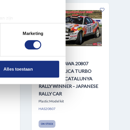
NEW
an zijn
rinting)
t
detailgedeelte
in. U kunt uw
Marketing
 media te bieden en om ons
ze partners voor social
CIA
1:24 HASEGAWA 20807
nformatie die u aan ze heeft
Alles toestaan
 16V
TOYOTA CELICA TURBO
INNER
4WD – 1994 CATALUNYA
RALLY WINNER – JAPANESE
RALLY CAR
Plastic Model kit
HAS20807
ON STOCK