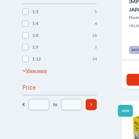
IMP
JAP
1:3
5
Plasti
1:4
4
HEL8
1:8
26
1:9
1
ON S
1:12
24
View more
Price
€
to
NEW