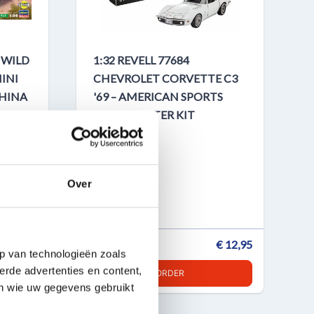
 WILD
1:32 REVELL 77684
INI
CHEVROLET CORVETTE C3
SHINA
'69 – AMERICAN SPORTS
N
CAR – STARTER KIT
Plastic Model kit
REV77684
Over
ON STOCK
€ 42,95
€ 12,95
p van technologieën zoals
erde advertenties en content,
ORDER
en wie uw gegevens gebruikt