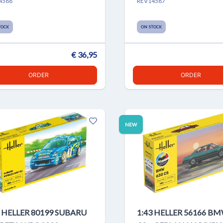
4588
REV14587
TOCK
ON STOCK
€ 36,95
ORDER
ORDER
NEW
3 HELLER 80199 SUBARU
1:43 HELLER 56166 BM