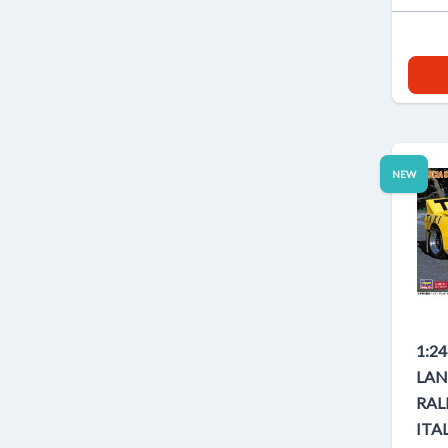
NEW
1:2
LAN
RAL
ITA