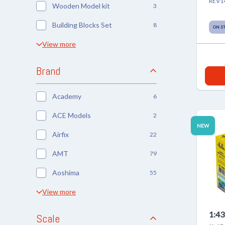
REV1
Wooden Model kit
3
Building Blocks Set
8
ON S
View more
Brand
Academy
6
ACE Models
2
NEW
Airfix
22
AMT
79
Aoshima
55
View more
1:4
Scale