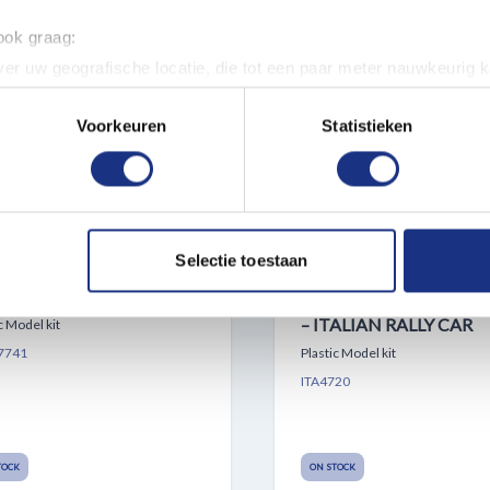
 ook graag:
NEW
er uw geografische locatie, die tot een paar meter nauwkeurig k
n door het actief te scannen op specifieke eigenschappen (fingerp
onlijke gegevens worden verwerkt en stel uw voorkeuren in he
Voorkeuren
Statistieken
jzigen of intrekken in de Cookieverklaring.
ent en advertenties te personaliseren, om functies voor social
. Ook delen we informatie over uw gebruik van onze site met on
2 REVELL 77741 TYRRELL
1:12 ITALERI 4720 LAN
e. Deze partners kunnen deze gegevens combineren met andere i
Selectie toestaan
/2 – RACE CAR – STARTER
DELTA HF INTEGRALE –
erzameld op basis van uw gebruik van hun services.
SAFARI 1991 RALLY W
– ITALIAN RALLY CAR
c Model kit
7741
Plastic Model kit
ITA4720
TOCK
ON STOCK