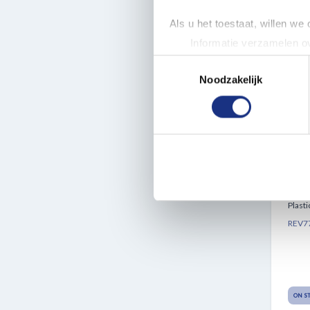
Als u het toestaat, willen we
NEW
Informatie verzamelen ov
Uw apparaat identificere
Toestemmingsselectie
Lees meer over hoe uw perso
Noodzakelijk
toestemming op elk moment wi
We gebruiken cookies om cont
websiteverkeer te analyseren
1:3
media, adverteren en analys
P34
verstrekt of die ze hebben v
KIT
Plasti
REV7
ON S