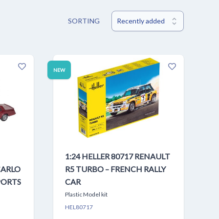
SORTING
NEW
1:24 HELLER 80717 RENAULT
CARLO
R5 TURBO – FRENCH RALLY
PORTS
CAR
Plastic Model kit
HEL80717