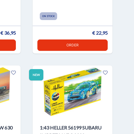
ON STOCK
€ 36,95
€ 22,95
ORDER
NEW
W 630
1:43 HELLER 56199 SUBARU