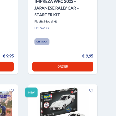
IMPREZA WRC 2002 –
JAPANESE RALLY CAR –
STARTER KIT
Plastic Model kit
HEL56199
ON STOCK
€ 9,95
€ 9,95
ORDER
NEW