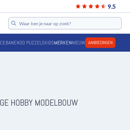
9.5
Zoeken
ACEBANEN
3D PUZZELS
KIDS
MERKEN
NIEUW
AANBIEDINGEN
AGE HOBBY MODELBOUW