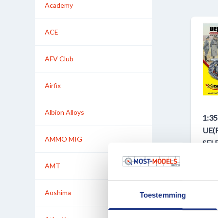
Academy
ACE
AFV Club
Airfix
Albion Alloys
1:3
UE(
AMMO MIG
SEL
LA
AMT
Plast
MIR8
Aoshima
Toestemming
OP V