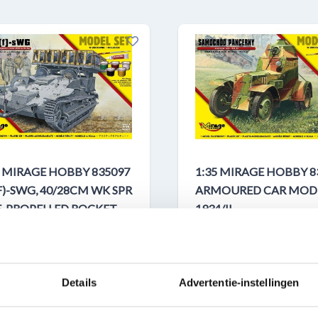
5 MIRAGE HOBBY 835097
1:35 MIRAGE HOBBY 8
F)-SWG, 40/28CM WK SPR
ARMOURED CAR MOD
F-PROPELLED ROCKET
1934/II
UNCHER
Plastic Modelbouwpakket
ic Modelbouwpakket
MIR835096
35097
Details
Advertentie-instellingen
OORRAAD
OP VOORRAAD