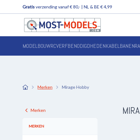
Gratis
verzending vanaf € 80,- | NL & BE € 4,99
MODELBOUW
RC
VERF
BENODIGDHEDEN
KABELBANEN
R
Merken
Mirage Hobby
MIR
Merken
MERKEN