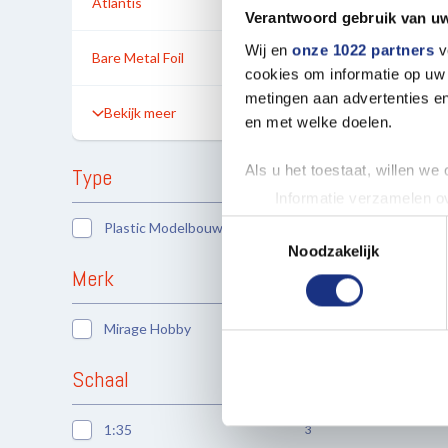
Atlantis
Verantwoord gebruik van u
Wij en
onze 1022 partners
v
Bare Metal Foil
cookies om informatie op uw 
metingen aan advertenties en
Bekijk meer
en met welke doelen.
Als u het toestaat, willen we
Type
Informatie verzamelen ov
Uw apparaat identificere
Toestemmingsselectie
Plastic Modelbouwpakket
3
Lees meer over hoe uw perso
Noodzakelijk
Merk
toestemming op elk moment wi
We gebruiken cookies om cont
Mirage Hobby
3
websiteverkeer te analyseren
media, adverteren en analys
Schaal
verstrekt of die ze hebben v
1:35
3