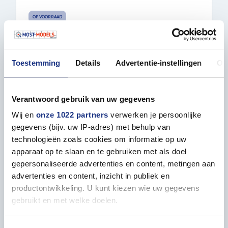
OP VOORRAAD
€ 21,15
Toestemming
Details
Advertentie-instellingen
Ov
BESTELLEN
Verantwoord gebruik van uw gegevens
Wij en
onze 1022 partners
verwerken je persoonlijke
gegevens (bijv. uw IP-adres) met behulp van
technologieën zoals cookies om informatie op uw
apparaat op te slaan en te gebruiken met als doel
gepersonaliseerde advertenties en content, metingen aan
advertenties en content, inzicht in publiek en
productontwikkeling. U kunt kiezen wie uw gegevens
gebruikt en met welke doelen.
VALLEJO 26231 SCHUIM SNEEUW VOOR
Als u het toestaat, willen we ook graag:
DIORAMA - 32ML