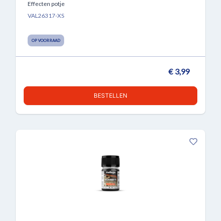
Effecten potje
VAL26317-XS
OP VOORRAAD
€ 3,99
BESTELLEN