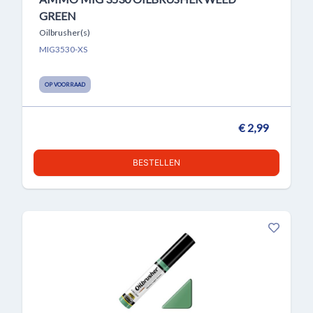
GREEN
Oilbrusher(s)
MIG3530-XS
OP VOORRAAD
€ 2,99
BESTELLEN