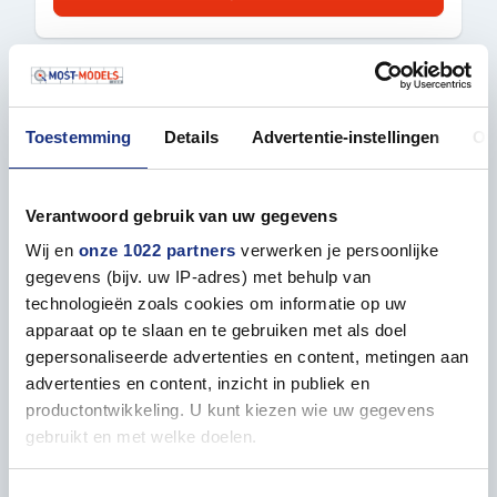
Toestemming
Details
Advertentie-instellingen
Ov
Verantwoord gebruik van uw gegevens
Wij en
onze 1022 partners
verwerken je persoonlijke
gegevens (bijv. uw IP-adres) met behulp van
AMMO MIG 7509 OILBRUSHER MECHAS
technologieën zoals cookies om informatie op uw
GREEN TONES - SET
apparaat op te slaan en te gebruiken met als doel
Oilbrusher(s)
gepersonaliseerde advertenties en content, metingen aan
MIG7509-XS
advertenties en content, inzicht in publiek en
productontwikkeling. U kunt kiezen wie uw gegevens
gebruikt en met welke doelen.
OP VOORRAAD
Als u het toestaat, willen we ook graag: