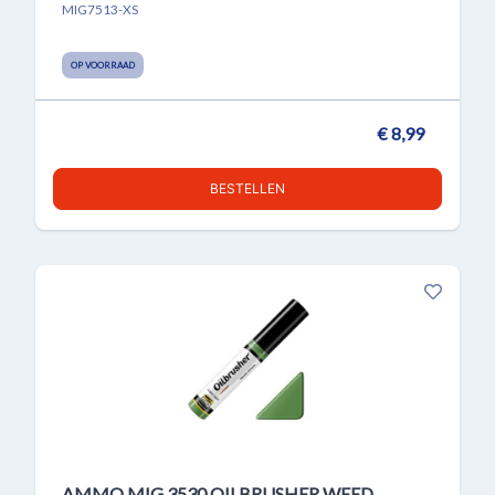
MIG7513-XS
OP VOORRAAD
€ 8,99
BESTELLEN
AMMO MIG 3530 OILBRUSHER WEED