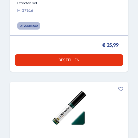
Effecten set
MIG7816
OP VOORRAAD
€ 35,99
BESTELLEN