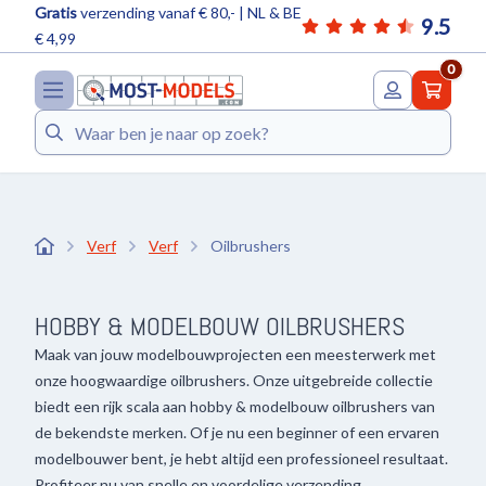
Gratis
verzending vanaf € 80,- | NL & BE
9.5
€ 4,99
0
Zoeken
Verf
Verf
Oilbrushers
HOBBY & MODELBOUW OILBRUSHERS
Maak van jouw modelbouwprojecten een meesterwerk met
onze hoogwaardige oilbrushers. Onze uitgebreide collectie
biedt een rijk scala aan hobby & modelbouw oilbrushers van
de bekendste merken. Of je nu een beginner of een ervaren
modelbouwer bent, je hebt altijd een professioneel resultaat.
Profiteer nu van snelle en voordelige verzending.