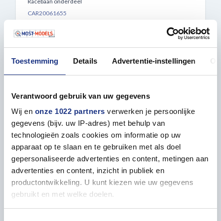
Racebaan onderdeel
CAR20061655
OP VOORRAAD
Toestemming
Details
Advertentie-instellingen
Ov
€ 19,99
BESTELLEN
Verantwoord gebruik van uw gegevens
Wij en
onze 1022 partners
verwerken je persoonlijke
gegevens (bijv. uw IP-adres) met behulp van
technologieën zoals cookies om informatie op uw
apparaat op te slaan en te gebruiken met als doel
gepersonaliseerde advertenties en content, metingen aan
advertenties en content, inzicht in publiek en
productontwikkeling. U kunt kiezen wie uw gegevens
gebruikt en met welke doelen.
Als u het toestaat, willen we ook graag: