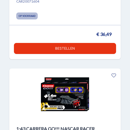
CAR20071604
OP VOORRAAD
€ 36,49
BESTELLEN
1:43 CARRERA GO!!! NASCAR RACER