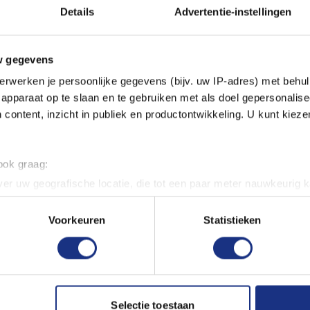
Details
Advertentie-instellingen
w gegevens
erwerken je persoonlijke gegevens (bijv. uw IP-adres) met behul
apparaat op te slaan en te gebruiken met als doel gepersonalise
Eigenschappen
 content, inzicht in publiek en productontwikkeling. U kunt kiez
ALGEMEEN
50R Motor.
 ook graag:
Uitgebracht op
er uw geografische locatie, die tot een paar meter nauwkeurig k
n door het actief te scannen op specifieke eigenschappen (fingerp
onlijke gegevens worden verwerkt en stel uw voorkeuren in he
Voorkeuren
Statistieken
jzigen of intrekken in de Cookieverklaring.
ent en advertenties te personaliseren, om functies voor social
. Ook delen we informatie over uw gebruik van onze site met on
e. Deze partners kunnen deze gegevens combineren met andere i
Selectie toestaan