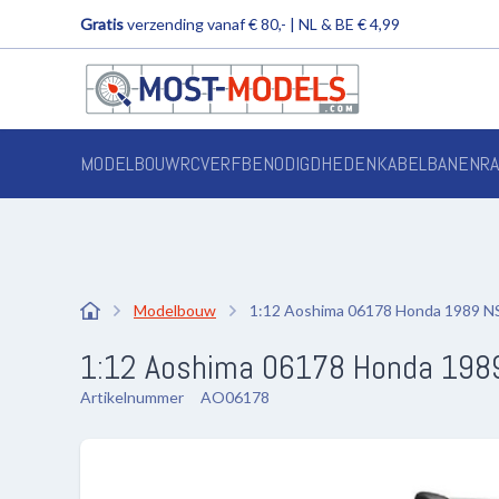
Gratis
verzending vanaf € 80,- | NL & BE € 4,99
MODELBOUW
RC
VERF
BENODIGDHEDEN
KABELBANEN
R
Modelbouw
1:12 Aoshima 06178 Honda 1989 
1:12 Aoshima 06178 Honda 198
Artikelnummer
AO06178