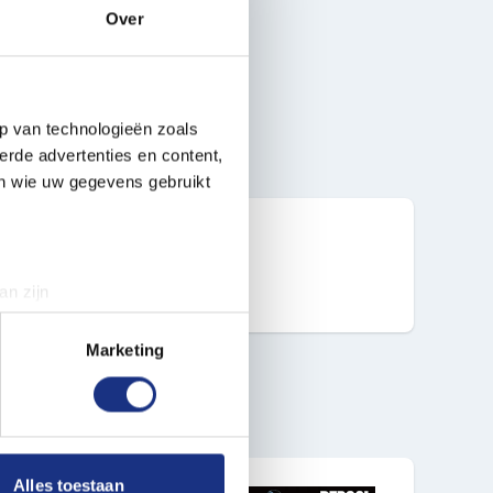
Over
p van technologieën zoals
erde advertenties en content,
en wie uw gegevens gebruikt
2021-05
an zijn
rinting)
t
detailgedeelte
in. U kunt uw
Marketing
 media te bieden en om ons
ze partners voor social
nformatie die u aan ze heeft
Alles toestaan