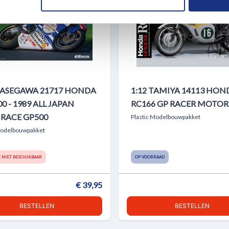
erzameld op basis van uw gebruik van hun services.
HASEGAWA 21717 HONDA
1:12 TAMIYA 14113 HON
00 - 1989 ALL JAPAN
RC166 GP RACER MOTOR
RACE GP500
Plastic Modelbouwpakket
Modelbouwpakket
K NIET BESCHIKBAAR
OP VOORRAAD
€ 39,95
BESTELLEN
BESTELLEN