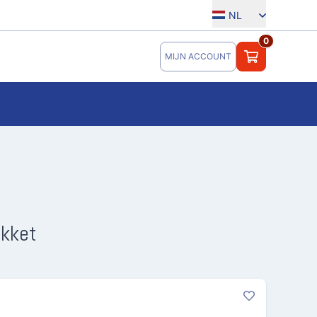
NL
0
MIJN ACCOUNT
kket