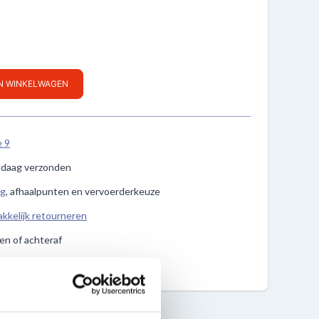
IN WINKELWAGEN
e 9
ndaag verzonden
ng
, afhaalpunten en vervoerderkeuze
kkelijk retourneren
len of achteraf
e vragen