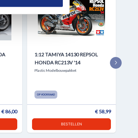
DA
1:12 TAMIYA 14130 REPSOL
1:1
HONDA RC213V '14
CBR
Plastic Modelbouwpakket
Plast
OP VOORRAAD
OP V
€ 86,00
€ 58,99
BESTELLEN