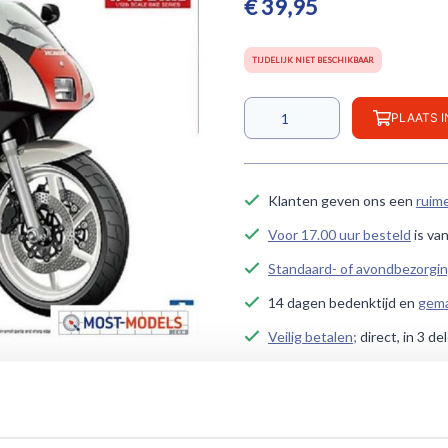
€ 39,95
TIJDELIJK NIET BESCHIKBAAR
PLAATS 
Klanten geven ons een
ruim
Voor 17.00 uur besteld
is va
Standaard- of avondbezorgi
14 dagen bedenktijd en
gema
Veilig betalen;
direct, in 3 de
Persoonlijk contact
voor al j