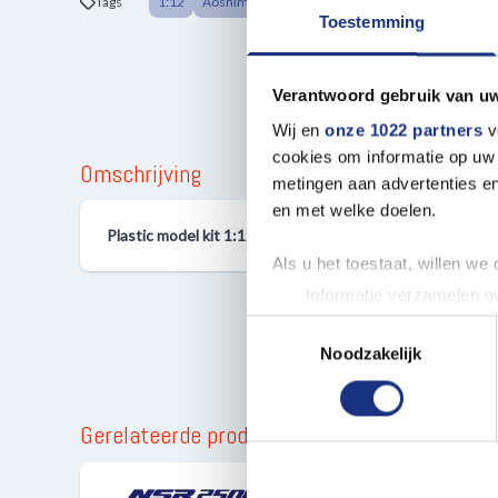
Tags
1:12
Aoshima
Toestemming
Verantwoord gebruik van u
Wij en
onze 1022 partners
v
cookies om informatie op uw 
Omschrijving
metingen aan advertenties en
en met welke doelen.
Plastic model kit 1:12 Aoshima 06178 Honda 1989 NSR2
Als u het toestaat, willen we
Informatie verzamelen ov
Uw apparaat identificere
Toestemmingsselectie
Lees meer over hoe uw perso
Noodzakelijk
toestemming op elk moment wi
Gerelateerde producten
We gebruiken cookies om cont
websiteverkeer te analyseren
media, adverteren en analys