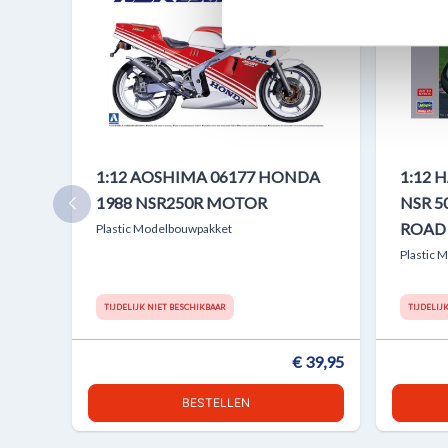
verstrekt of die ze hebben v
1:12 AOSHIMA 06177 HONDA
1:12 
1988 NSR250R MOTOR
NSR 5
ROAD 
Plastic Modelbouwpakket
Plastic 
TIJDELIJK NIET BESCHIKBAAR
TIJDELIJ
€ 39,95
BESTELLEN