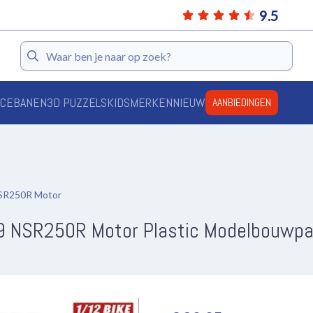
9.5
Zoeken
ACEBANEN
3D PUZZELS
KIDS
MERKEN
NIEUW
AANBIEDINGEN
NSR250R Motor
9 NSR250R Motor Plastic Modelbouwpa