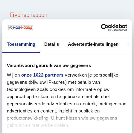
Eigenschappen
ALGEMEEN
Aantal onderdelen
1
Toestemming
Details
Advertentie-instellingen
Ov
Verantwoord gebruik van uw gegevens
Wij en
onze 1022 partners
verwerken je persoonlijke
Accessoires
gegevens (bijv. uw IP-adres) met behulp van
technologieën zoals cookies om informatie op uw
apparaat op te slaan en te gebruiken met als doel
gepersonaliseerde advertenties en content, metingen aan
advertenties en content, inzicht in publiek en
productontwikkeling. U kunt kiezen wie uw gegevens
gebruikt en met welke doelen.