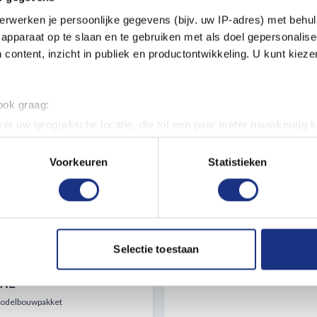
erwerken je persoonlijke gegevens (bijv. uw IP-adres) met behul
apparaat op te slaan en te gebruiken met als doel gepersonalise
 content, inzicht in publiek en productontwikkeling. U kunt kiez
 ook graag:
er uw geografische locatie, die tot een paar meter nauwkeurig k
n door het actief te scannen op specifieke eigenschappen (fingerp
onlijke gegevens worden verwerkt en stel uw voorkeuren in he
Voorkeuren
Statistieken
jzigen of intrekken in de Cookieverklaring.
ent en advertenties te personaliseren, om functies voor social
AMT 1158 HIDEOUT
1:24 ITALERI 3934 IVECO 
. Ook delen we informatie over uw gebruik van onze site met on
K TRANSPORTER
WAY E5 ABARTH
e. Deze partners kunnen deze gegevens combineren met andere i
Selectie toestaan
erzameld op basis van uw gebruik van hun services.
ORTH - TYRONE
Plastic Modelbouwpakket
NE
Modelbouwpakket