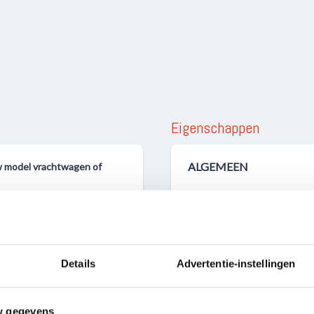
Eigenschappen
ALGEMEEN
uw model vrachtwagen of
Aantal onderdelen
n te worden van print
Uitgebracht op
Details
Advertentie-instellingen
nodig. Vervolgens kunnen
w gegevens