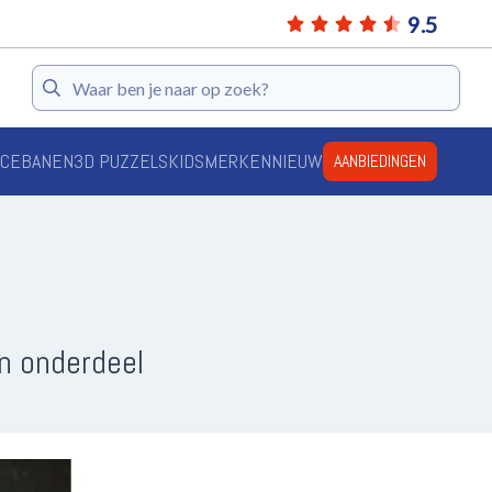
9.5
Zoeken
ACEBANEN
3D PUZZELS
KIDS
MERKEN
NIEUW
AANBIEDINGEN
n onderdeel