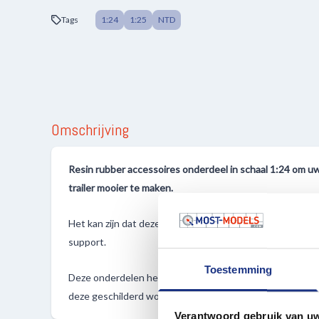
Tags
1:24
1:25
NTD
Omschrijving
Resin rubber accessoires onderdeel in schaal 1:24 om 
trailer mooier te maken.
Het kan zijn dat deze onderdelen nog los gemaakt diene
support.
Toestemming
Deze onderdelen hebben ten alle tijden nabehandeling 
deze geschilderd worden.
Verantwoord gebruik van u