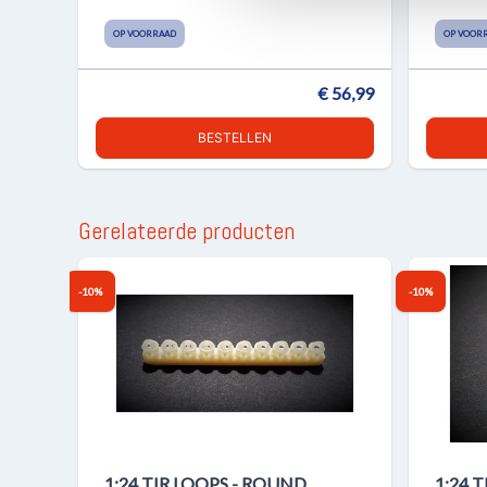
OP VOORRAAD
OP VOOR
€ 56,99
BESTELLEN
Gerelateerde producten
-10%
-10%
1:24 TIR LOOPS - ROUND
1:24 