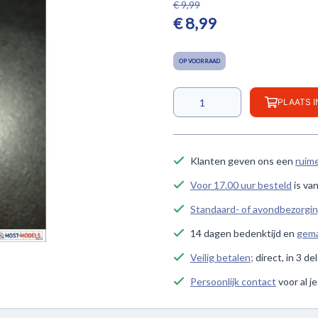
€ 9,99
€ 8,99
OP VOORRAAD
PLAATS 
Klanten geven ons een
ruim
Voor 17.00 uur besteld
is va
Standaard- of avondbezorgi
14 dagen bedenktijd en
gema
Veilig betalen;
direct, in 3 de
Persoonlijk contact
voor al j