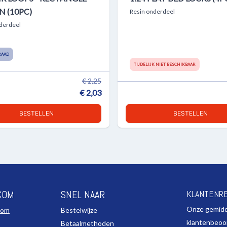
N (10PC)
Resin onderdeel
derdeel
RAAD
TIJDELIJK NIET BESCHIKBAAR
€ 2,25
€ 2,03
BESTELLEN
BESTELLEN
COM
SNEL NAAR
KLANTENR
Onze gemid
com
Bestelwijze
klantenbeoo
Betaalmethoden