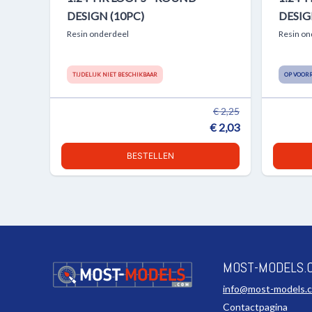
DESIGN (10PC)
DESIG
Resin onderdeel
Resin on
TIJDELIJK NIET BESCHIKBAAR
OP VOOR
€ 2,25
€ 2,03
BESTELLEN
MOST-MODELS.
info@most-models.
Contactpagina