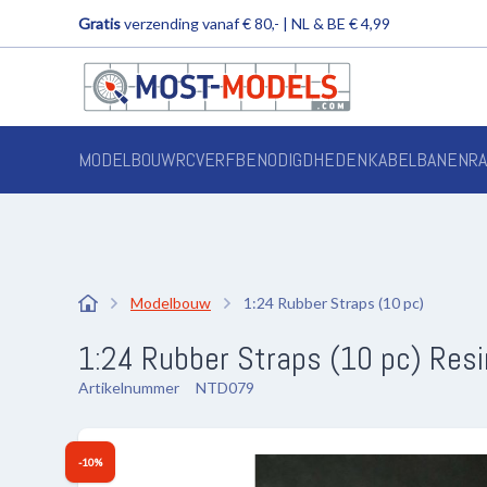
Gratis
verzending vanaf € 80,- | NL & BE € 4,99
MODELBOUW
RC
VERF
BENODIGDHEDEN
KABELBANEN
R
Modelbouw
1:24 Rubber Straps (10 pc)
1:24 Rubber Straps (10 pc) Resi
Artikelnummer
NTD079
-10%