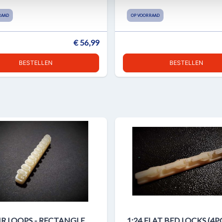
RAAD
OP VOORRAAD
€ 56,99
BESTELLEN
BESTELLEN
TIR LOOPS - RECTANGLE
1:24 FLAT BED LOCKS (4P