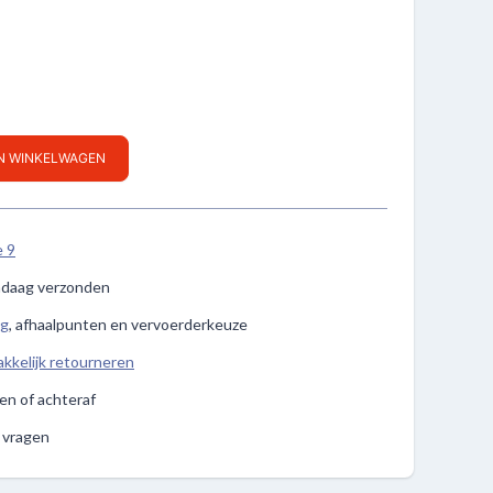
IN WINKELWAGEN
e 9
ndaag verzonden
ng
, afhaalpunten en vervoerderkeuze
kkelijk retourneren
len of achteraf
e vragen