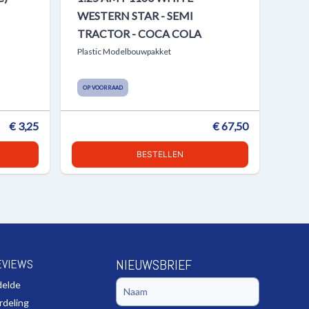
WESTERN STAR - SEMI
TRACTOR - COCA COLA
Plastic Modelbouwpakket
OP VOORRAAD
€ 3,25
€ 67,50
BESTELLEN
EVIEWS
NIEUWSBRIEF
delde
rdeling