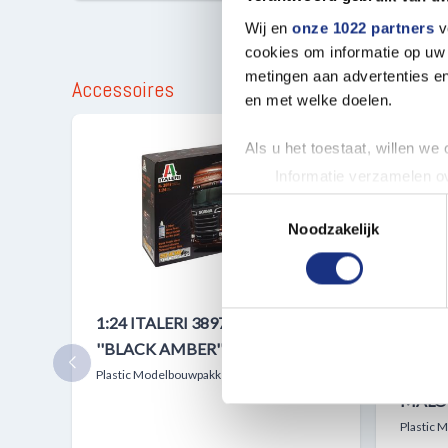
Wij en
onze 1022 partners
v
cookies om informatie op uw 
metingen aan advertenties en
Accessoires
en met welke doelen.
Als u het toestaat, willen we
Informatie verzamelen ov
Uw apparaat identificere
Toestemmingsselectie
Lees meer over hoe uw perso
Noodzakelijk
toestemming op elk moment wi
We gebruiken cookies om cont
1:24 ITALERI 3897 SCANIA R730
1:25 
websiteverkeer te analyseren
''BLACK AMBER''
TRUC
media, adverteren en analys
verstrekt of die ze hebben v
KENW
Plastic Modelbouwpakket
MALO
Plastic 