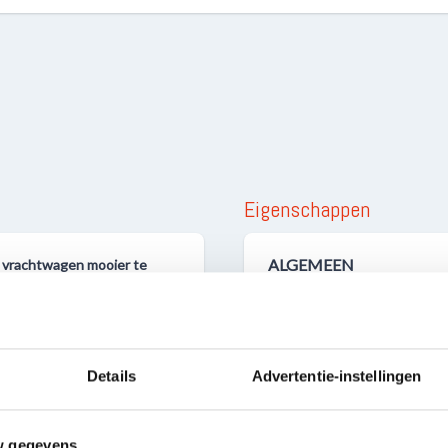
Eigenschappen
ALGEMEEN
l vrachtwagen mooier te
Aantal onderdelen
n te worden van print
Details
Advertentie-instellingen
nodig. Vervolgens kunnen
w gegevens