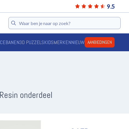
9.5
Zoeken
ACEBANEN
3D PUZZELS
KIDS
MERKEN
NIEUW
AANBIEDINGEN
 Resin onderdeel