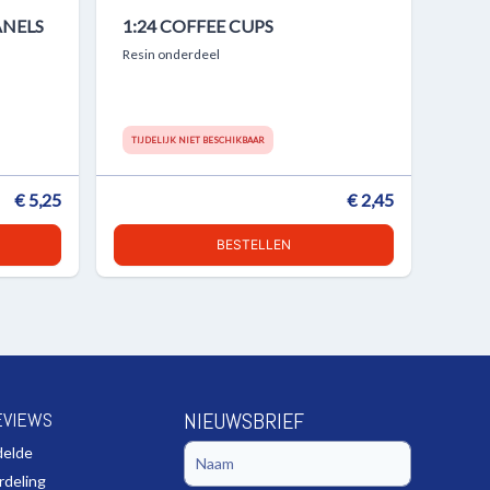
ANELS
1:24 COFFEE CUPS
Resin onderdeel
TIJDELIJK NIET BESCHIKBAAR
€ 5,25
€ 2,45
BESTELLEN
EVIEWS
NIEUWSBRIEF
delde
rdeling