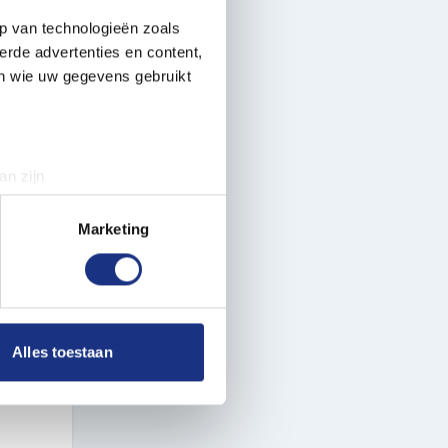
p van technologieën zoals
erde advertenties en content,
en wie uw gegevens gebruikt
an zijn
rinting)
t
detailgedeelte
in. U kunt uw
Marketing
 media te bieden en om ons
ze partners voor social
IA
nformatie die u aan ze heeft
Alles toestaan