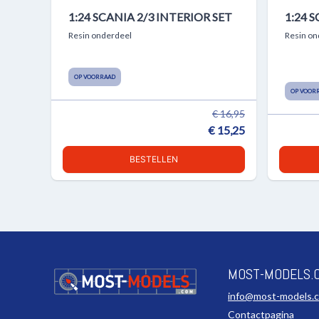
1:24 SCANIA 2/3 INTERIOR SET
1:24 
Resin onderdeel
Resin on
OP VOORRAAD
OP VOOR
€ 16,95
€ 15,25
BESTELLEN
MOST-MODELS.
info@most-models.
Contactpagina