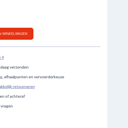
IN WINKELWAGEN
e 9
ndaag verzonden
ng
, afhaalpunten en vervoerderkeuze
kkelijk retourneren
len of achteraf
e vragen