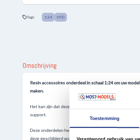
Tags
1:24
NTD
Omschrijving
Resin accessoires onderdeel in schaal 1:24 om uw mode
maken.
Het kan zijn dat deze onderdelen nog los gemaakt diene
support.
Toestemming
Deze onderdelen hebben ten alle tijden nabehandeling 
deze geschilderd worden.
Verantwoord gebruik van u