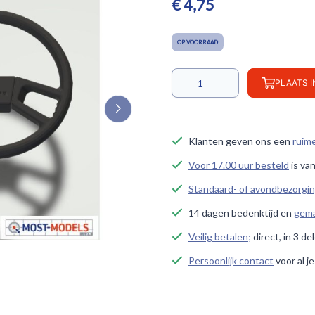
€ 4,75
OP VOORRAAD
PLAATS 
Klanten geven ons een
ruim
Voor 17.00 uur besteld
is va
Standaard- of avondbezorgi
14 dagen bedenktijd en
gema
Veilig betalen;
direct, in 3 de
Persoonlijk contact
voor al j