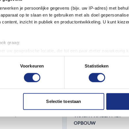
erwerken je persoonlijke gegevens (bijv. uw IP-adres) met behul
apparaat op te slaan en te gebruiken met als doel gepersonalise
 content, inzicht in publiek en productontwikkeling. U kunt kiez
 ook graag:
er uw geografische locatie, die tot een paar meter nauwkeurig k
n door het actief te scannen op specifieke eigenschappen (fingerp
onlijke gegevens worden verwerkt en stel uw voorkeuren in he
Voorkeuren
Statistieken
jzigen of intrekken in de Cookieverklaring.
ent en advertenties te personaliseren, om functies voor social
. Ook delen we informatie over uw gebruik van onze site met on
ITALERI 3910 SCANIA 143M
1:24 ITALERI 90762 SCAN
e. Deze partners kunnen deze gegevens combineren met andere i
Selectie toestaan
erzameld op basis van uw gebruik van hun services.
NE 4X2
142H - 6X2 - CANVAS -
VRACHTWAGEN MET
Modelbouwpakket
OPBOUW