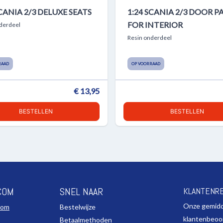
SCANIA 2/3 DELUXE SEATS
1:24 SCANIA 2/3 DOOR P
FOR INTERIOR
derdeel
Resin onderdeel
RAAD
OP VOORRAAD
€ 13,95
BESTELLEN
BESTELLEN
COM
SNEL NAAR
KLANTENR
Onze gemid
com
Bestelwijze
klantenbeoo
Betaalmethoden