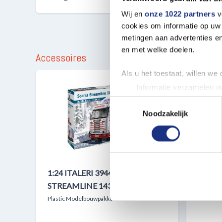
Wij en
onze 1022 partners
v
cookies om informatie op uw 
metingen aan advertenties en
en met welke doelen.
Accessoires
Als u het toestaat, willen we
Informatie verzamelen ov
Uw apparaat identificere
Toestemmingsselectie
Lees meer over hoe uw perso
Noodzakelijk
toestemming op elk moment wi
We gebruiken cookies om cont
websiteverkeer te analyseren
1:24 ITALERI 3944 SCANIA
1:24 
media, adverteren en analys
verstrekt of die ze hebben v
STREAMLINE 143H 6X2
TOPLI
Plastic Modelbouwpakket
Plastic 