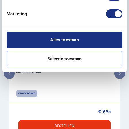
U kunt uw toestemming op elk moment wijzigen of
intrekken in de Cookieverklaring.
Marketing
We gebruiken cookies om content en advertenties te
personaliseren, om functies voor social media te bieden
en om ons websiteverkeer te analyseren. Ook delen we
Alles toestaan
informatie over uw gebruik van onze site met onze
partners voor social media, adverteren en analyse. Deze
partners kunnen deze gegevens combineren met andere
Selectie toestaan
1:24 SUPERSINGLE VELG - 20 GAATS
informatie die u aan ze heeft verstrekt of die ze hebben
verzameld op basis van uw gebruik van hun services.
Resin onderdeel
OP VOORRAAD
€ 9,95
BESTELLEN