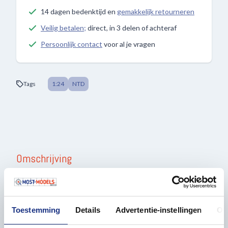
14 dagen bedenktijd en
gemakkelijk retourneren
Veilig betalen;
direct, in 3 delen of achteraf
Persoonlijk contact
voor al je vragen
Tags
1:24
NTD
Omschrijving
Resin accessoires onderdeel in schaal 1:24 om uw
model vrachtwagen of trailer mooier te maken.
Toestemming
Details
Advertentie-instellingen
Ov
Het kan zijn dat deze onderdelen nog los gemaakt