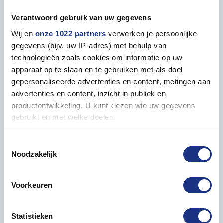
dienen te worden van print support.
Verantwoord gebruik van uw gegevens
Deze onderdelen hebben ten alle tijden
Wij en
onze 1022 partners
verwerken je persoonlijke
nabehandeling nodig. Vervolgens kunnen deze
gegevens (bijv. uw IP-adres) met behulp van
geschilderd worden.
technologieën zoals cookies om informatie op uw
apparaat op te slaan en te gebruiken met als doel
gepersonaliseerde advertenties en content, metingen aan
advertenties en content, inzicht in publiek en
productontwikkeling. U kunt kiezen wie uw gegevens
Eigenschappen
gebruikt en met welke doelen.
ALGEMEEN
Als u het toestaat, willen we ook graag:
Toestemmingsselectie
Noodzakelijk
Informatie verzamelen over uw geografische locatie,
Aantal onderdelen
10
die tot een paar meter nauwkeurig kan zijn
Uw apparaat identificeren door het actief te scannen
Voorkeuren
op specifieke eigenschappen (fingerprinting)
Lees meer over hoe uw persoonlijke gegevens worden
Statistieken
verwerkt en stel uw voorkeuren in het
detailgedeelte
in.
Gerelateerde producten