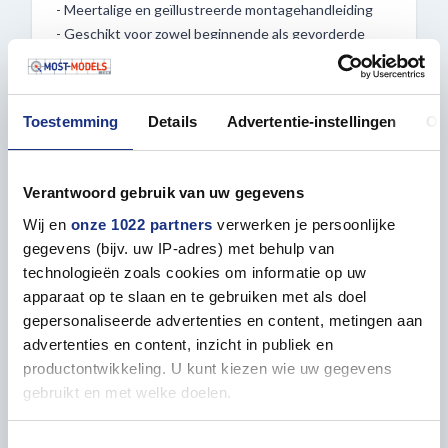
- Meertalige en geïllustreerde montagehandleiding
- Geschikt voor zowel beginnende als gevorderde
modelbouwers
- Ideaal als verzamelobject of voor diorama's
Toestemming
Details
Advertentie-instellingen
Ov
Zet vandaag nog de stap naar het bouwen van je
eigen Leopard 2 A6 – nu verkrijgbaar bij Most-
Models.com!
Verantwoord gebruik van uw gegevens
Wij en
onze 1022 partners
verwerken je persoonlijke
gegevens (bijv. uw IP-adres) met behulp van
technologieën zoals cookies om informatie op uw
apparaat op te slaan en te gebruiken met als doel
gepersonaliseerde advertenties en content, metingen aan
Eigenschappen
advertenties en content, inzicht in publiek en
productontwikkeling. U kunt kiezen wie uw gegevens
ALGEMEEN
gebruikt en met welke doelen.
Niveau (1=gemakkelijk |
4
Als u het toestaat, willen we ook graag:
Toestemmingsselectie