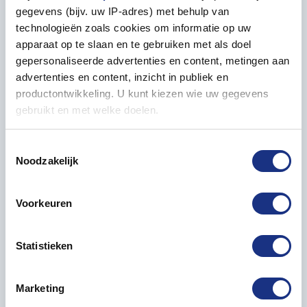
metalen loop en interne trekken
gegevens (bijv. uw IP-adres) met behulp van
– Beweegbare elevatiehoek van het kanon
technologieën zoals cookies om informatie op uw
– Nieuw ontwikkelde M2 .50cal
apparaat op te slaan en te gebruiken met als doel
machinegeweerafscherming
gepersonaliseerde advertenties en content, metingen aan
– Open of gesloten bouwoptie voor de luiken
advertenties en content, inzicht in publiek en
– Inclusief reisslot en realistische ophanging
productontwikkeling. U kunt kiezen wie uw gegevens
– Decals voor drie versies: U.S. Army, Oostenrijkse en
gebruikt en met welke doelen.
Australische strijdkrachten
– Fijn vormgegeven interieur- en exterieurdetails
Als u het toestaat, willen we ook graag:
Toestemmingsselectie
– Gegoten in hoogwaardige kunststof met
Noodzakelijk
Informatie verzamelen over uw geografische locatie,
precisieonderdelen
die tot een paar meter nauwkeurig kan zijn
– Volledig overschilderbaar, verf en lijm vereist
Uw apparaat identificeren door het actief te scannen
Voorkeuren
op specifieke eigenschappen (fingerprinting)
Voeg een legendarisch stuk moderne artillerie toe
Lees meer over hoe uw persoonlijke gegevens worden
aan je collectie – bestel de AFV Club AF35329 M109
Statistieken
verwerkt en stel uw voorkeuren in het
detailgedeelte
in.
155mm L23 Howitzer Tank vandaag nog bij Most-
U kunt uw toestemming op elk moment wijzigen of
Models.com en beleef het plezier van echte militaire
intrekken in de Cookieverklaring.
modelbouw!
Marketing