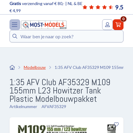
Gratis
verzending vanaf € 80,- | NL & BE
9.5
€ 4,99
0
Zoeken
Modelbouw
1:35 AFV Club AF35329 M109 155mm L23
1:35 AFV Club AF35329 M109
155mm L23 Howitzer Tank
Plastic Modelbouwpakket
Artikelnummer
AFVAF35329