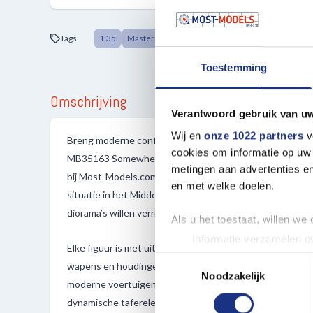
Tags
1:35
Master Box
Toestemming
Omschrijving
Verantwoord gebruik van u
Wij en
onze 1022 partners
v
Breng moderne conflicten en realistische scènes tot le
cookies om informatie op uw 
MB35163 Somewhere in the Middle East, Present Day. De
metingen aan advertenties en
bij Most-Models.com, bevat vijf gedetailleerde figuren d
en met welke doelen.
situatie in het Midden-Oosten uitbeelden. Ideaal voor 
diorama’s willen verrijken met moderne thema’s en authen
Als u het toestaat, willen we
Informatie verzamelen ov
Elke figuur is met uiterste precisie ontworpen om hedend
Uw apparaat identificere
Toestemmingsselectie
wapens en houdingen realistisch weer te geven. De set 
Lees meer over hoe uw perso
Noodzakelijk
moderne voertuigen of stadsomgevingen en biedt volop
toestemming op elk moment wi
dynamische taferelen te creëren.