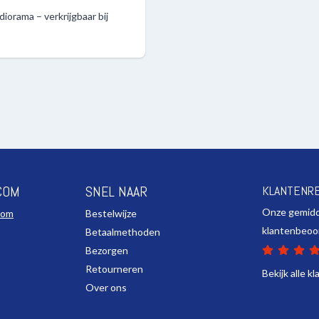
iorama – verkrijgbaar bij
COM
SNEL NAAR
KLANTENR
Onze gemid
com
Bestelwijze
klantenbeoo
Betaalmethoden
Bezorgen
Retourneren
Bekijk alle k
Over ons