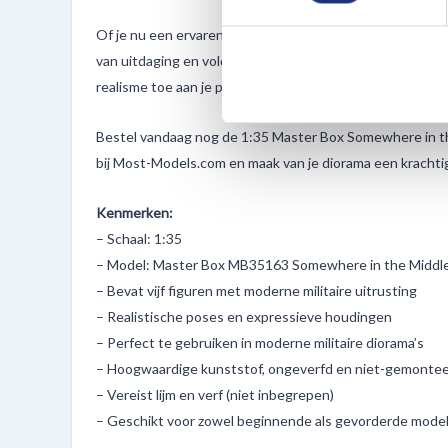
We gebruiken cookies om cont
Of je nu een ervaren modelbouwer bent of net begint, d
websiteverkeer te analyseren
van uitdaging en voldoening. Met de 1:35 Master Box MB
media, adverteren en analys
realisme toe aan je project, maar ook emotie en spanning
verstrekt of die ze hebben v
Bestel vandaag nog de 1:35 Master Box Somewhere in t
bij Most-Models.com en maak van je diorama een kracht
Kenmerken:
– Schaal: 1:35
– Model: Master Box MB35163 Somewhere in the Middle
– Bevat vijf figuren met moderne militaire uitrusting
– Realistische poses en expressieve houdingen
– Perfect te gebruiken in moderne militaire diorama’s
– Hoogwaardige kunststof, ongeverfd en niet-gemonte
– Vereist lijm en verf (niet inbegrepen)
– Geschikt voor zowel beginnende als gevorderde mod