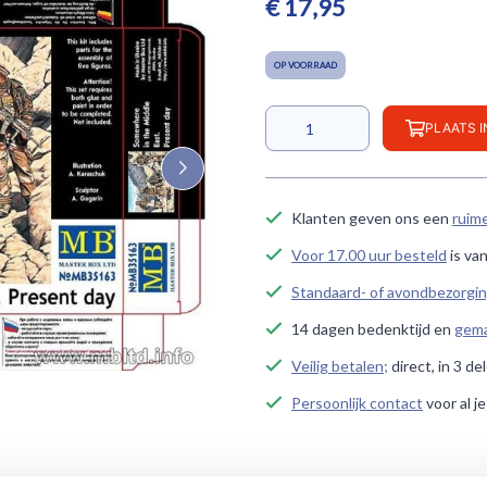
€ 17,95
OP VOORRAAD
PLAATS 
Klanten geven ons een
ruim
Voor 17.00 uur besteld
is va
Standaard- of avondbezorgi
14 dagen bedenktijd en
gema
Veilig betalen;
direct, in 3 de
Persoonlijk contact
voor al j