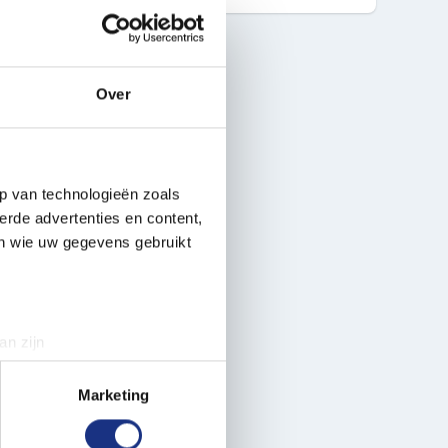
Over
p van technologieën zoals
erde advertenties en content,
en wie uw gegevens gebruikt
an zijn
rinting)
t
detailgedeelte
in. U kunt uw
Marketing