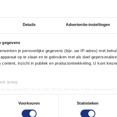
Details
Advertentie-instellingen
w gegevens
erwerken je persoonlijke gegevens (bijv. uw IP-adres) met behul
ven met de 1:35 Master Box
apparaat op te slaan en te gebruiken met als doel gepersonalise
ze figurenset, verkrijgbaar
 content, inzicht in publiek en productontwikkeling. U kunt kiez
ie een hedendaagse militaire
modelbouwers die hun
tieke details.
 ook graag:
er uw geografische locatie, die tot een paar meter nauwkeurig k
aagse militaire kleding,
n door het actief te scannen op specifieke eigenschappen (fingerp
is perfect te combineren met
onlijke gegevens worden verwerkt en stel uw voorkeuren in he
Voorkeuren
Statistieken
 mogelijkheden om unieke en
jzigen of intrekken in de Cookieverklaring.