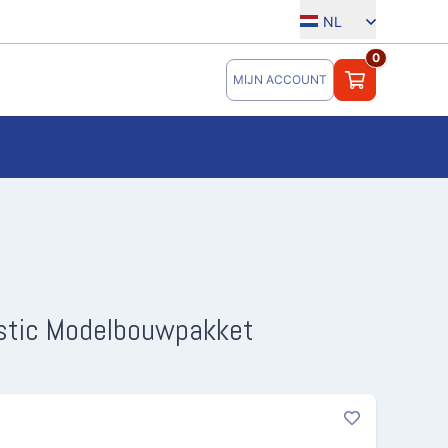
NL
0
MIJN ACCOUNT
astic Modelbouwpakket