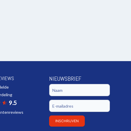
EVIEWS
NIEUWSBRIEF
delde
rdeling
9.5
lantenreviews
INSCHRIJVEN