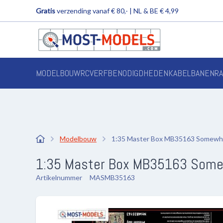
Gratis
verzending vanaf € 80,- | NL & BE € 4,99
MODELBOUW
RC
VERF
BENODIGDHEDEN
KABELBANEN
R
Modelbouw
1:35 Master Box MB35163 Somewhere
1:35 Master Box MB35163 Somewh
Artikelnummer
MASMB35163