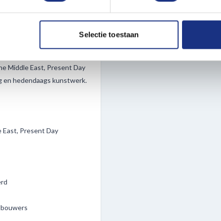
ent en advertenties te personaliseren, om functies voor social
eze set biedt een combinatie
. Ook delen we informatie over uw gebruik van onze site met on
35163 voeg je niet alleen
e. Deze partners kunnen deze gegevens combineren met andere i
Selectie toestaan
.
erzameld op basis van uw gebruik van hun services.
he Middle East, Present Day
ig en hedendaags kunstwerk.
 East, Present Day
erd
elbouwers