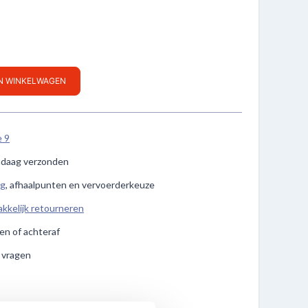
IN WINKELWAGEN
e 9
ndaag verzonden
ng
, afhaalpunten en vervoerderkeuze
kkelijk retourneren
len of achteraf
e vragen