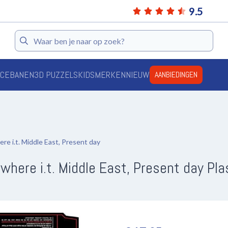
9.5
Zoeken
ACEBANEN
3D PUZZELS
KIDS
MERKEN
NIEUW
AANBIEDINGEN
 i.t. Middle East, Present day
ere i.t. Middle East, Present day Pl