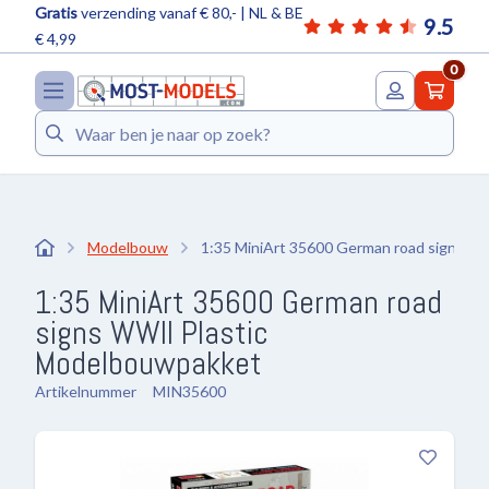
Gratis
verzending vanaf € 80,- | NL & BE
9.5
€ 4,99
0
Zoeken
Modelbouw
1:35 MiniArt 35600 German road signs W
1:35 MiniArt 35600 German road
signs WWII Plastic
Modelbouwpakket
Artikelnummer
MIN35600