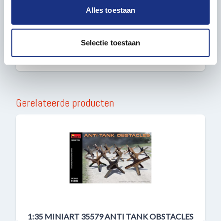
en om ons websiteverkeer te analyseren. Ook delen we
Alles toestaan
informatie over uw gebruik van onze site met onze
€ 49,99
partners voor social media, adverteren en analyse. Deze
partners kunnen deze gegevens combineren met andere
Selectie toestaan
BESTELLEN
informatie die u aan ze heeft verstrekt of die ze hebben
verzameld op basis van uw gebruik van hun services.
Gerelateerde producten
1:35 MINIART 35579 ANTI TANK OBSTACLES