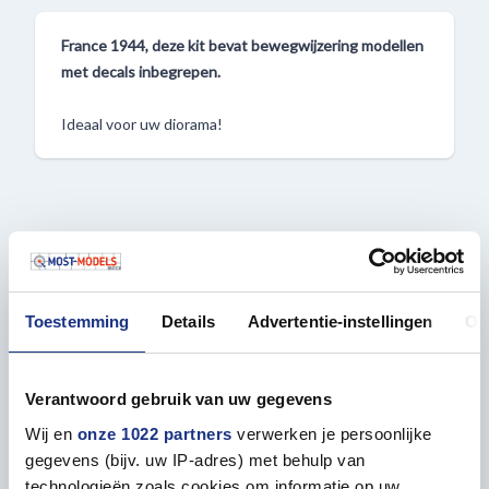
France 1944, deze kit bevat bewegwijzering modellen
met decals inbegrepen.
Ideaal voor uw diorama!
Eigenschappen
ALGEMEEN
Toestemming
Details
Advertentie-instellingen
Ov
Verpakkingsdoos lengte in mm
260
Verantwoord gebruik van uw gegevens
Verpakkingsdoos breedte in mm
162
Wij en
onze 1022 partners
verwerken je persoonlijke
gegevens (bijv. uw IP-adres) met behulp van
Verpakkingsdoos hoogte in mm
35
technologieën zoals cookies om informatie op uw