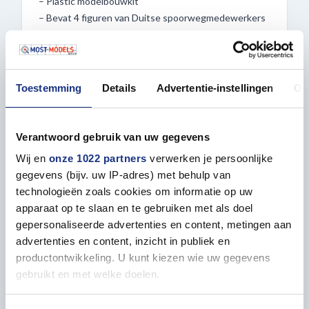
– Plastic modelbouwkit
– Bevat 4 figuren van Duitse spoorwegmedewerkers
– Inclusief accessoires en gereedschappen
– Perfect voor diorama’s en historische scènes uit de
jaren 30-40
Toestemming
Details
Advertentie-instellingen
Ov
Bestel vandaag nog bij Most-Models.com en maak je
collectie compleet.
Verantwoord gebruik van uw gegevens
Wij en
onze 1022 partners
verwerken je persoonlijke
gegevens (bijv. uw IP-adres) met behulp van
Eigenschappen
technologieën zoals cookies om informatie op uw
apparaat op te slaan en te gebruiken met als doel
gepersonaliseerde advertenties en content, metingen aan
ALGEMEEN
advertenties en content, inzicht in publiek en
productontwikkeling. U kunt kiezen wie uw gegevens
Verpakkingsdoos lengte in mm
290
gebruikt en met welke doelen.
Verpakkingsdoos breedte in mm
190
Als u het toestaat, willen we ook graag: