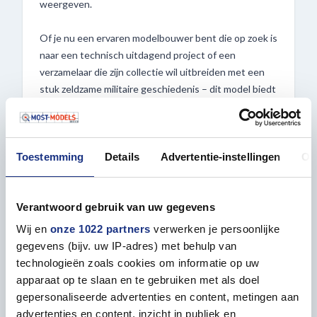
weergeven.
Of je nu een ervaren modelbouwer bent die op zoek is
naar een technisch uitdagend project of een
verzamelaar die zijn collectie wil uitbreiden met een
stuk zeldzame militaire geschiedenis – dit model biedt
een uitzonderlijke bouwervaring. Bij Most-
Models.com geniet je van snelle levering, uitstekende
klantenservice en een passie voor kwaliteit die jouw
Toestemming
Details
Advertentie-instellingen
Ov
bouwproject naar een hoger niveau tilt.
Breng de geschiedenis van de Tiger-tank tot leven en
Verantwoord gebruik van uw gegevens
voeg dit unieke prototype toe aan je collectie. Bestel
vandaag nog het 1:35 Rye Field Model 5071
Wij en
onze 1022 partners
verwerken je persoonlijke
VK45.01(H) (Fgsl.Nr.V1) Tiger Experimental Series bij
gegevens (bijv. uw IP-adres) met behulp van
Most-Models.com en beleef de fascinerende wereld
technologieën zoals cookies om informatie op uw
van militaire innovatie in miniatuurvorm.
apparaat op te slaan en te gebruiken met als doel
gepersonaliseerde advertenties en content, metingen aan
Kenmerken:
advertenties en content, inzicht in publiek en