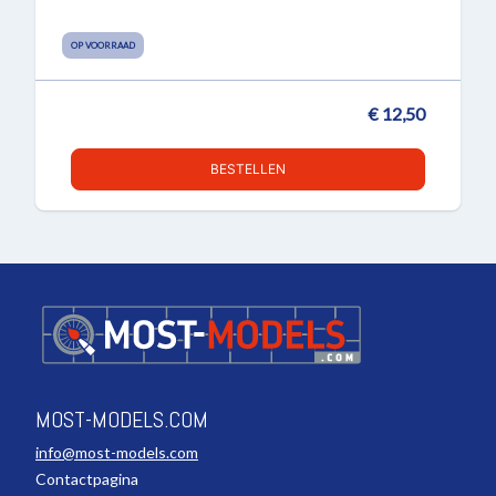
OP VOORRAAD
€ 12,50
BESTELLEN
MOST-MODELS.COM
info@most-models.com
Contactpagina