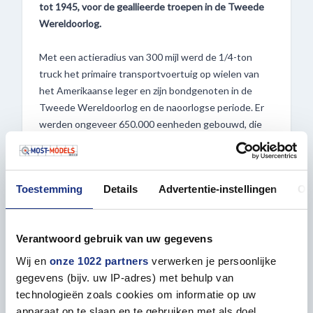
tot 1945, voor de geallieerde troepen in de Tweede
Wereldoorlog.
Met een actieradius van 300 mijl werd de 1/4-ton
truck het primaire transportvoertuig op wielen van
het Amerikaanse leger en zijn bondgenoten in de
Tweede Wereldoorlog en de naoorlogse periode. Er
werden ongeveer 650.000 eenheden gebouwd, die
een kwart van de totale Amerikaanse niet-
gevechtsmotorvoertuigen vormden die tijdens de
oorlog werden geproduceerd, en grote aantallen
Toestemming
Details
Advertentie-instellingen
Ov
werden geleverd aan Amerikaanse bondgenoten.
Verantwoord gebruik van uw gegevens
Wij en
onze 1022 partners
verwerken je persoonlijke
gegevens (bijv. uw IP-adres) met behulp van
technologieën zoals cookies om informatie op uw
Accessoires
apparaat op te slaan en te gebruiken met als doel