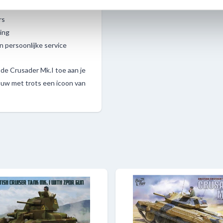
ènes
rs
ing
n persoonlijke service
de Crusader Mk.I toe aan je
ouw met trots een icoon van