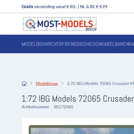
Gratis
verzending vanaf € 80,- | NL & BE € 4,99
MODELBOUW
RC
VERF
BENODIGDHEDEN
KABELBANEN
R
Modelbouw
1:72 IBG Models 72065 Crusader Mk.
1:72 IBG Models 72065 Crusader 
Artikelnummer
IBG72065