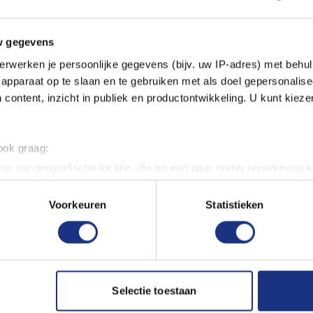
erfect vast met realistische
een authentieke replica kunt
w gegevens
erwerken je persoonlijke gegevens (bijv. uw IP-adres) met behul
apparaat op te slaan en te gebruiken met als doel gepersonalise
e Crusader Mk.I biedt een
 content, inzicht in publiek en productontwikkeling. U kunt kiez
 snelle levering en
 je van kwaliteit én gemak
 ook graag:
er uw geografische locatie, die tot een paar meter nauwkeurig k
n door het actief te scannen op specifieke eigenschappen (fingerp
onlijke gegevens worden verwerkt en stel uw voorkeuren in he
Voorkeuren
Statistieken
jzigen of intrekken in de Cookieverklaring.
ent en advertenties te personaliseren, om functies voor social
941
. Ook delen we informatie over uw gebruik van onze site met on
n
e. Deze partners kunnen deze gegevens combineren met andere i
Selectie toestaan
erking
erzameld op basis van uw gebruik van hun services.