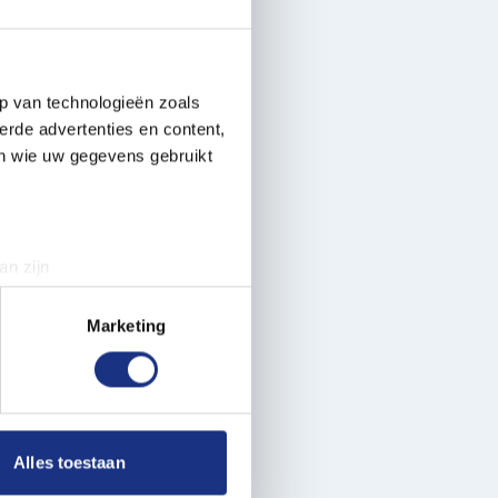
p van technologieën zoals
erde advertenties en content,
en wie uw gegevens gebruikt
an zijn
rinting)
t
detailgedeelte
in. U kunt uw
Marketing
 media te bieden en om ons
ze partners voor social
nformatie die u aan ze heeft
Alles toestaan