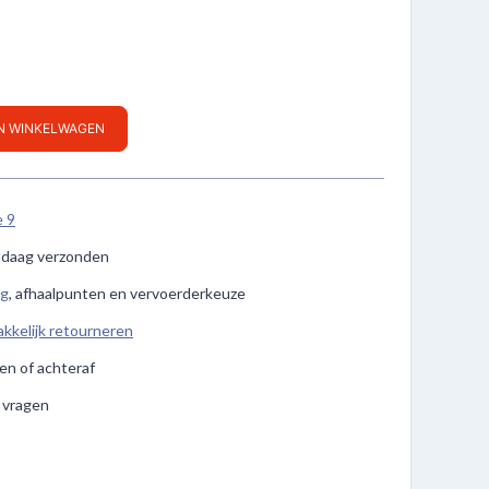
IN WINKELWAGEN
e 9
ndaag verzonden
ng
, afhaalpunten en vervoerderkeuze
kkelijk retourneren
len of achteraf
e vragen