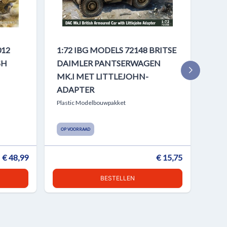
012
1:72 IBG MODELS 72148 BRITSE
1:7
SH
DAIMLER PANTSERWAGEN
SCA
MK.I MET LITTLEJOHN-
HE
ADAPTER
TR
Plastic Modelbouwpakket
Plast
OP VOORRAAD
OP V
€ 48,99
€ 15,75
BESTELLEN