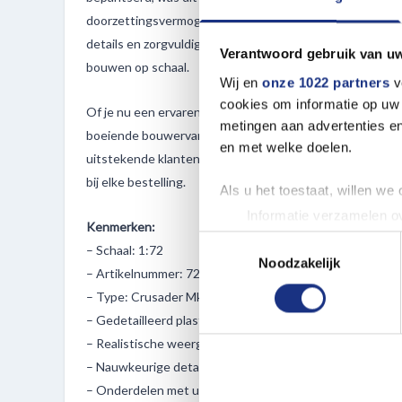
doorzettingsvermogen. Deze modelkit legt dat erfgoed p
details en zorgvuldig vormgegeven onderdelen, zodat je 
Verantwoord gebruik van u
bouwen op schaal.
Wij en
onze 1022 partners
v
cookies om informatie op uw 
Of je nu een ervaren modelbouwer bent of net begint, d
metingen aan advertenties en
boeiende bouwervaring vol historische betekenis. Met de
en met welke doelen.
uitstekende klantenservice van Most-Models.com geniet
bij elke bestelling.
Als u het toestaat, willen we
Informatie verzamelen ov
Kenmerken:
Uw apparaat identificere
Toestemmingsselectie
– Schaal: 1:72
Lees meer over hoe uw perso
Noodzakelijk
– Artikelnummer: 72065
toestemming op elk moment wi
– Type: Crusader Mk.I – British Cruiser Tank Mk.VI
– Gedetailleerd plastic modelbouwpakket
We gebruiken cookies om cont
– Realistische weergave van het originele voertuig uit 1
websiteverkeer te analyseren
– Nauwkeurige details van de romp, toren en rupsbande
media, adverteren en analys
– Onderdelen met uitstekende pasvorm en scherpe afw
verstrekt of die ze hebben v