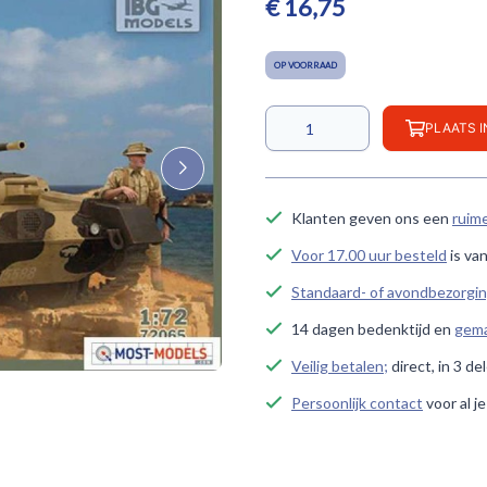
€ 16,75
OP VOORRAAD
PLAATS 
Klanten geven ons een
ruim
Voor 17.00 uur besteld
is va
Standaard- of avondbezorgi
14 dagen bedenktijd en
gema
Veilig betalen;
direct, in 3 de
Persoonlijk contact
voor al j