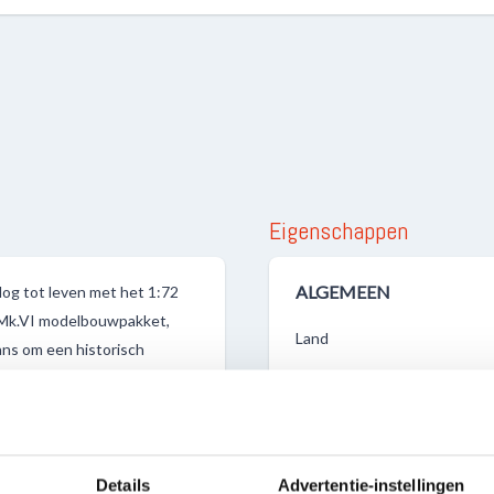
Eigenschappen
ALGEMEEN
og tot leven met het 1:72
k Mk.VI modelbouwpakket,
Land
ans om een historisch
jd in Noord-Afrika.
se cruiser-tanks, bekend om
m El Alamein. Hoewel licht
Details
Advertentie-instellingen
nnovatie en