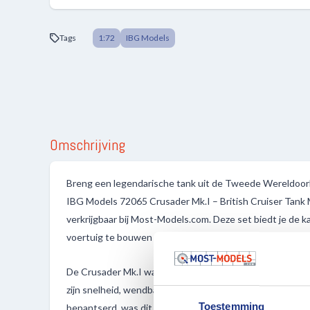
Tags
1:72
IBG Models
Omschrijving
Breng een legendarische tank uit de Tweede Wereldoorl
IBG Models 72065 Crusader Mk.I – British Cruiser Tan
verkrijgbaar bij Most-Models.com. Deze set biedt je de k
voertuig te bouwen dat een cruciale rol speelde in de stri
De Crusader Mk.I was een van de meest herkenbare Brit
zijn snelheid, wendbaarheid en bijdrage tijdens de slag o
Toestemming
bepantserd, was dit voertuig een toonbeeld van Britse i