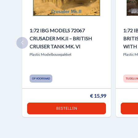
1:72 IBG MODELS 72067
1:72 
CRUSADER MK.II – BRITISH
BRITI
CRUISER TANK MK. VI
WITH 
Plastic Modelbouwpakket
Plastic 
OP VOORRAAD
TIJDELIJ
€ 15,99
BESTELLEN