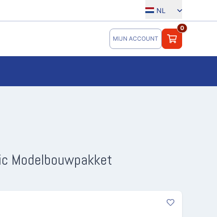
NL
0
MIJN ACCOUNT
stic Modelbouwpakket