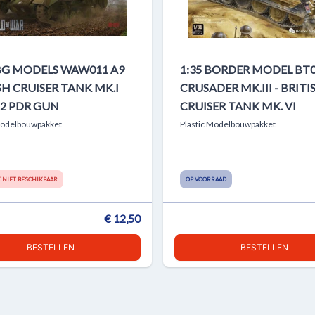
IBG MODELS WAW011 A9
1:35 BORDER MODEL BT
SH CRUISER TANK MK.I
CRUSADER MK.III - BRITI
2 PDR GUN
CRUISER TANK MK. VI
Modelbouwpakket
Plastic Modelbouwpakket
K NIET BESCHIKBAAR
OP VOORRAAD
€ 12,50
BESTELLEN
BESTELLEN