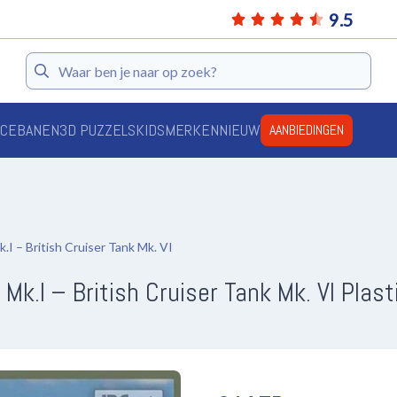
9.5
Zoeken
ACEBANEN
3D PUZZELS
KIDS
MERKEN
NIEUW
AANBIEDINGEN
I – British Cruiser Tank Mk. VI
Mk.I – British Cruiser Tank Mk. VI Pla