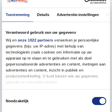
– Perfect voor gebruik in combinatie met voertuigen
en diorama’s
– Gedetailleerde poses voor realistische scènes
Toestemming
Details
Advertentie-instellingen
Ov
Maak je diorama’s nog levendiger – bestel de MiniArt
35345 German Drivers & Officers vandaag bij Most-
Verantwoord gebruik van uw gegevens
Models.com.
Wij en
onze 1022 partners
verwerken je persoonlijke
gegevens (bijv. uw IP-adres) met behulp van
technologieën zoals cookies om informatie op uw
apparaat op te slaan en te gebruiken met als doel
Eigenschappen
gepersonaliseerde advertenties en content, metingen aan
advertenties en content, inzicht in publiek en
productontwikkeling. U kunt kiezen wie uw gegevens
ALGEMEEN
gebruikt en met welke doelen.
Land
Duitsland
Als u het toestaat, willen we ook graag:
Toestemmingsselectie
Noodzakelijk
Informatie verzamelen over uw geografische locatie,
Uitgebracht op
2020-11
die tot een paar meter nauwkeurig kan zijn