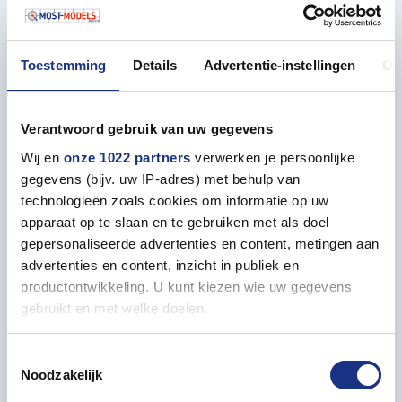
je aan dit model werkt, ervaar je niet alleen
ontspanning en concentratie, maar ook de trots die
komt kijken bij het creëren van een meesterwerk dat
Toestemming
Details
Advertentie-instellingen
Ov
de kracht en het vakmanschap van de USS Ohio
weerspiegelt. Dit bouwpakket is een unieke
toevoeging aan elke collectie en biedt je de kans om
Verantwoord gebruik van uw gegevens
een stukje van de onderzeewereld in huis te halen.
Wij en
onze 1022 partners
verwerken je persoonlijke
Bestel vandaag nog bij Most-Models.com en voeg
gegevens (bijv. uw IP-adres) met behulp van
deze indrukwekkende onderzeeër toe aan je
technologieën zoals cookies om informatie op uw
winkelwagen!
apparaat op te slaan en te gebruiken met als doel
gepersonaliseerde advertenties en content, metingen aan
Kenmerken:
advertenties en content, inzicht in publiek en
- Schaal 1:350, perfect voor een gedetailleerde
productontwikkeling. U kunt kiezen wie uw gegevens
weergave van de USS Ohio
gebruikt en met welke doelen.
- Plastic modelbouwpakket van Dragon, bekend om
hoogwaardige kwaliteit en precisie
Als u het toestaat, willen we ook graag:
Toestemmingsselectie
- Beeldt de legendarische Ohio-klasse onderzeeër uit,
Noodzakelijk
Informatie verzamelen over uw geografische locatie,
oorspronkelijk uitgerust met 24 Trident ballistische
die tot een paar meter nauwkeurig kan zijn