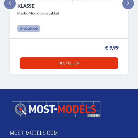
KLASSE
Plastic Modelbouwpakket
OP VOORRAAD
€ 9,99
BESTELLEN
MOST-MODELS.COM