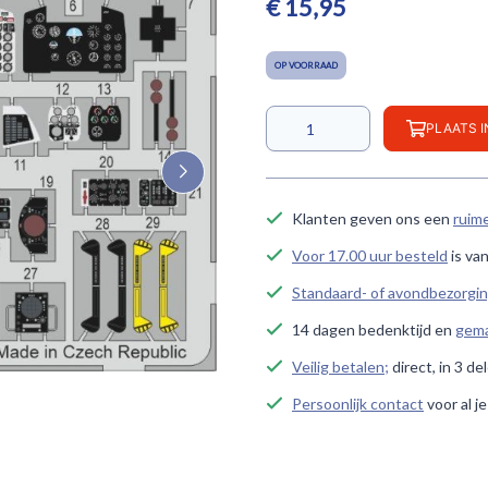
€ 15,95
OP VOORRAAD
PLAATS 
Klanten geven ons een
ruim
Voor 17.00 uur besteld
is va
Standaard- of avondbezorgi
14 dagen bedenktijd en
gema
Veilig betalen;
direct, in 3 de
Persoonlijk contact
voor al j