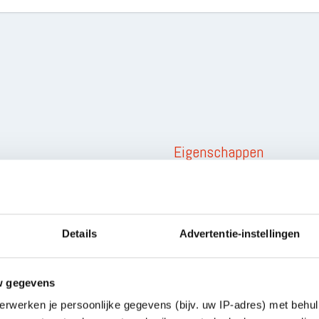
Eigenschappen
ALGEMEEN
res for F-4B - Tamiya.
Uitgebracht op
Details
Advertentie-instellingen
w gegevens
erwerken je persoonlijke gegevens (bijv. uw IP-adres) met behul