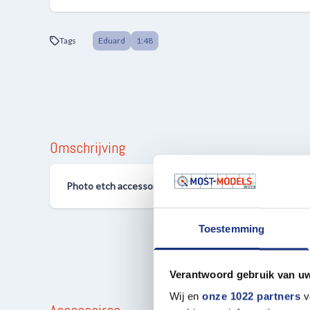
Tags
Eduard
1:48
Omschrijving
Photo etch accessoires set 1:48 Eduard 491212 Accessoi
Toestemming
Verantwoord gebruik van u
Wij en
onze 1022 partners
v