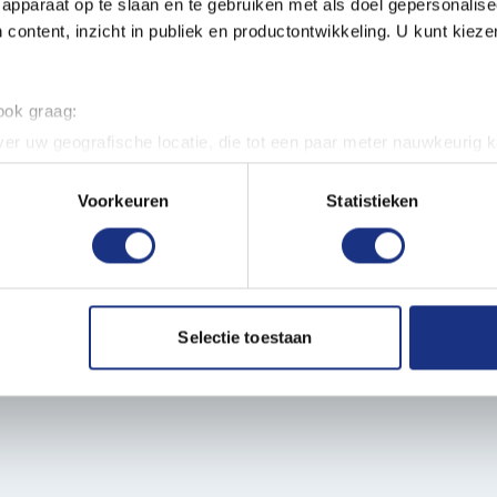
apparaat op te slaan en te gebruiken met als doel gepersonalise
 content, inzicht in publiek en productontwikkeling. U kunt kiez
 ook graag:
er uw geografische locatie, die tot een paar meter nauwkeurig k
n door het actief te scannen op specifieke eigenschappen (fingerp
onlijke gegevens worden verwerkt en stel uw voorkeuren in he
Voorkeuren
Statistieken
jzigen of intrekken in de Cookieverklaring.
ent en advertenties te personaliseren, om functies voor social
. Ook delen we informatie over uw gebruik van onze site met on
e. Deze partners kunnen deze gegevens combineren met andere i
Selectie toestaan
erzameld op basis van uw gebruik van hun services.