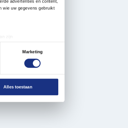
erde advertenties en content,
en wie uw gegevens gebruikt
an zijn
rinting)
t
detailgedeelte
in. U kunt uw
Marketing
 media te bieden en om ons
ze partners voor social
nformatie die u aan ze heeft
Alles toestaan