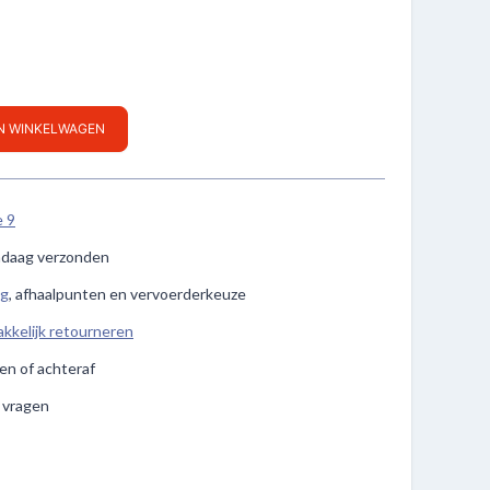
IN WINKELWAGEN
e 9
ndaag verzonden
ng
, afhaalpunten en vervoerderkeuze
kkelijk retourneren
len of achteraf
e vragen