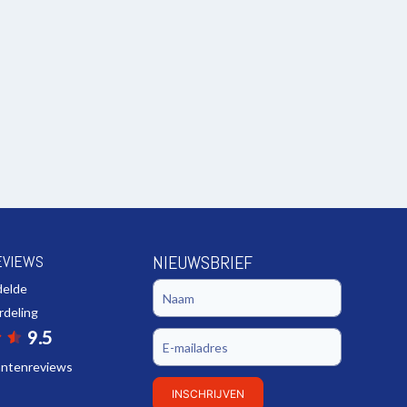
EVIEWS
NIEUWSBRIEF
delde
rdeling
9.5
lantenreviews
INSCHRIJVEN