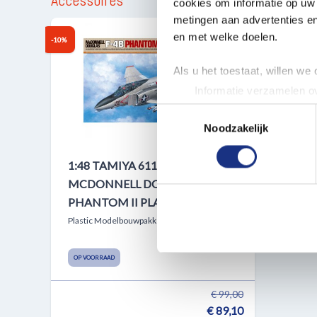
Accessoires
cookies om informatie op uw 
metingen aan advertenties en
en met welke doelen.
-10%
Als u het toestaat, willen we
Informatie verzamelen ov
Uw apparaat identificere
Toestemmingsselectie
Lees meer over hoe uw perso
Noodzakelijk
toestemming op elk moment wi
1:48 TAMIYA 61121
We gebruiken cookies om cont
MCDONNELL DOUGLAS F-4B
websiteverkeer te analyseren
PHANTOM II PLANE
media, adverteren en analys
Plastic Modelbouwpakket
verstrekt of die ze hebben v
OP VOORRAAD
€ 99,00
€ 89,10