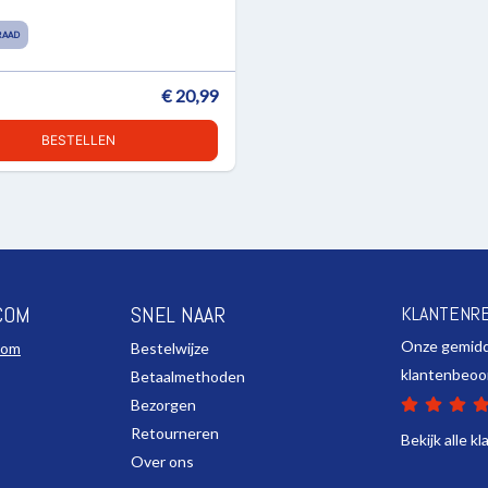
RAAD
€ 20,99
BESTELLEN
COM
SNEL NAAR
KLANTENR
Onze gemid
com
Bestelwijze
klantenbeoo
Betaalmethoden
Bezorgen
Retourneren
Bekijk alle k
Over ons