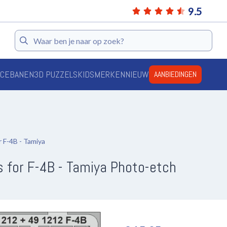
9.5
Zoeken
ACEBANEN
3D PUZZELS
KIDS
MERKEN
NIEUW
AANBIEDINGEN
 F-4B - Tamiya
 for F-4B - Tamiya Photo-etch