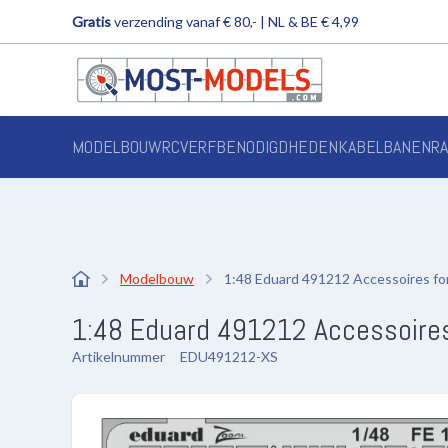
Gratis
verzending vanaf € 80,- | NL & BE € 4,99
MODELBOUW
RC
VERF
BENODIGDHEDEN
KABELBANEN
R
Modelbouw
1:48 Eduard 491212 Accessoires for
1:48 Eduard 491212 Accessoires
Artikelnummer
EDU491212-XS