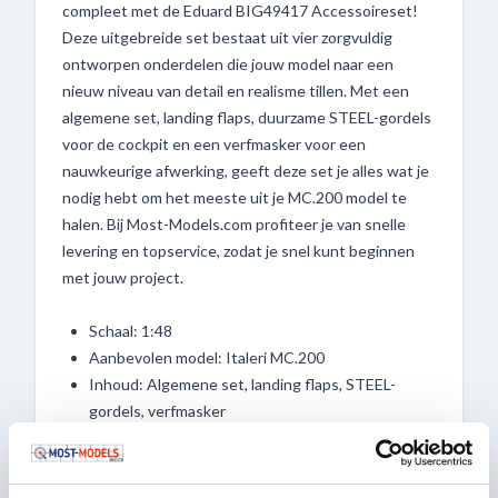
compleet met de Eduard BIG49417 Accessoireset!
Deze uitgebreide set bestaat uit vier zorgvuldig
ontworpen onderdelen die jouw model naar een
nieuw niveau van detail en realisme tillen. Met een
algemene set, landing flaps, duurzame STEEL-gordels
voor de cockpit en een verfmasker voor een
nauwkeurige afwerking, geeft deze set je alles wat je
nodig hebt om het meeste uit je MC.200 model te
halen. Bij Most-Models.com profiteer je van snelle
levering en topservice, zodat je snel kunt beginnen
met jouw project.
Schaal: 1:48
Aanbevolen model: Italeri MC.200
Inhoud: Algemene set, landing flaps, STEEL-
gordels, verfmasker
Perfect voor modelbouwers die streven naar
precisie en realisme
Voegt gedetailleerde en realistische elementen