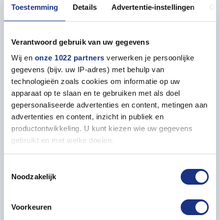
Toestemming
Details
Advertentie-instellingen
Ov
toe aan jouw MC.200 model
Verantwoord gebruik van uw gegevens
Klaar om je MC.200 modelbouwproject naar een
hoger niveau te tillen? Bestel de Eduard BIG49417
Wij en
onze 1022 partners
verwerken je persoonlijke
Accessoireset vandaag nog bij Most-Models.com en
gegevens (bijv. uw IP-adres) met behulp van
creëer jouw meesterwerk!
technologieën zoals cookies om informatie op uw
apparaat op te slaan en te gebruiken met als doel
gepersonaliseerde advertenties en content, metingen aan
advertenties en content, inzicht in publiek en
productontwikkeling. U kunt kiezen wie uw gegevens
gebruikt en met welke doelen.
Als u het toestaat, willen we ook graag:
Toestemmingsselectie
Noodzakelijk
Informatie verzamelen over uw geografische locatie,
die tot een paar meter nauwkeurig kan zijn
Uw apparaat identificeren door het actief te scannen
Accessoires
Voorkeuren
op specifieke eigenschappen (fingerprinting)