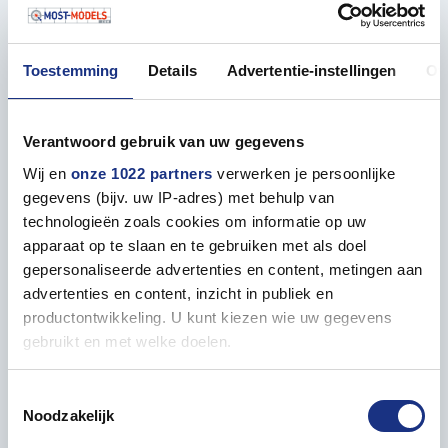
1355 toestellen van dit type gebouwd.
Met dit bouwpakket breng je niet alleen een
Toestemming
Details
Advertentie-instellingen
Ov
historisch vliegtuig tot leven, maar beleef je ook de
voldoening van het stap-voor-stap opbouwen van
een waar meesterwerk. De zeer gedetailleerde
Verantwoord gebruik van uw gegevens
motoren, bewapening en cockpitinterieur maken dit
model tot een absolute blikvanger. Dankzij de drie
Wij en
onze 1022 partners
verwerken je persoonlijke
inbegrepen markeringsvarianten kies je zelf welke
gegevens (bijv. uw IP-adres) met behulp van
uitvoering het beste bij je collectie past.
technologieën zoals cookies om informatie op uw
apparaat op te slaan en te gebruiken met als doel
Bij Most-Models.com profiteer je van snelle levering
gepersonaliseerde advertenties en content, metingen aan
en uitstekende klantenservice, zodat je direct aan de
advertenties en content, inzicht in publiek en
slag kunt. Wacht niet langer en voeg dit unieke WOII
productontwikkeling. U kunt kiezen wie uw gegevens
bommenwerpermodel vandaag nog toe aan je
gebruikt en met welke doelen.
winkelwagen.
Als u het toestaat, willen we ook graag:
Toestemmingsselectie
Kenmerken:
Noodzakelijk
Informatie verzamelen over uw geografische locatie,
– 1:48 schaal plastic modelbouwpakket
die tot een paar meter nauwkeurig kan zijn