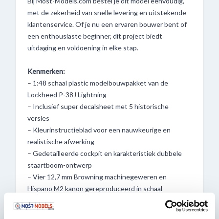
Bij Most-Models.com bestel je dit model eenvoudig,
met de zekerheid van snelle levering en uitstekende
klantenservice. Of je nu een ervaren bouwer bent of
een enthousiaste beginner, dit project biedt
uitdaging en voldoening in elke stap.
Kenmerken:
– 1:48 schaal plastic modelbouwpakket van de
Lockheed P-38J Lightning
– Inclusief super decalsheet met 5 historische
versies
– Kleurinstructieblad voor een nauwkeurige en
realistische afwerking
– Gedetailleerde cockpit en karakteristiek dubbele
staartboom-ontwerp
– Vier 12,7 mm Browning machinegeweren en
Hispano M2 kanon gereproduceerd in schaal
– Geen figuur inbegrepen
– Ideaal voor liefhebbers van WOII-luchtvaart en