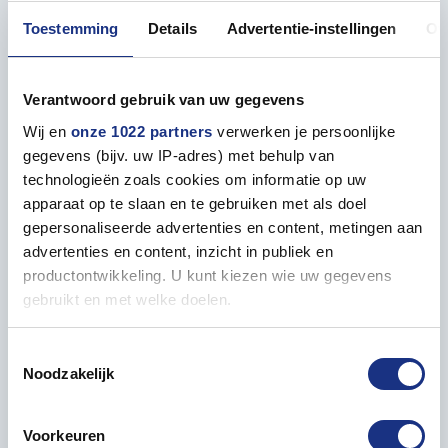
iconische Amerikaanse jagers
Toestemming
Details
Advertentie-instellingen
Ov
Bestel vandaag nog je Italeri 1:48 Lockheed P-38J
Lightning bij Most-Models.com en ervaar de kracht en
Verantwoord gebruik van uw gegevens
elegantie van dit legendarische vliegtuig in jouw
eigen collectie.
Wij en
onze 1022 partners
verwerken je persoonlijke
gegevens (bijv. uw IP-adres) met behulp van
technologieën zoals cookies om informatie op uw
apparaat op te slaan en te gebruiken met als doel
gepersonaliseerde advertenties en content, metingen aan
Eigenschappen
advertenties en content, inzicht in publiek en
productontwikkeling. U kunt kiezen wie uw gegevens
ALGEMEEN
gebruikt en met welke doelen.
Niveau (1=gemakkelijk |
3
Als u het toestaat, willen we ook graag:
Toestemmingsselectie
5=gevorderd)
Noodzakelijk
Informatie verzamelen over uw geografische locatie,
die tot een paar meter nauwkeurig kan zijn
Model lengte in mm
240
Uw apparaat identificeren door het actief te scannen
Voorkeuren
op specifieke eigenschappen (fingerprinting)