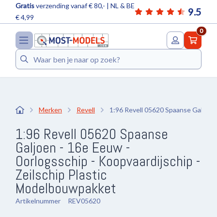
Gratis
verzending vanaf € 80,- | NL & BE
9.5
€ 4,99
0
Zoeken
Merken
Revell
1:96 Revell 05620 Spaanse Galjoen 
1:96 Revell 05620 Spaanse
Galjoen - 16e Eeuw -
Oorlogsschip - Koopvaardijschip -
Zeilschip Plastic
Modelbouwpakket
Artikelnummer
REV05620