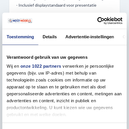
- Inclusief displaystandaard voor presentatie
Laat je inspireren door de maritieme geschiedenis en
bouw een krachtig symbool van de Spaanse
zeeheerschappij – nu verkrijgbaar bij Most-
Toestemming
Details
Advertentie-instellingen
Ov
Models.com!
Verantwoord gebruik van uw gegevens
Wij en
onze 1022 partners
verwerken je persoonlijke
Eigenschappen
gegevens (bijv. uw IP-adres) met behulp van
technologieën zoals cookies om informatie op uw
apparaat op te slaan en te gebruiken met als doel
ALGEMEEN
gepersonaliseerde advertenties en content, metingen aan
Niveau (1=gemakkelijk |
5
advertenties en content, inzicht in publiek en
5=gevorderd)
productontwikkeling. U kunt kiezen wie uw gegevens
gebruikt en met welke doelen.
Aanbevolen leeftijd
13+
Als u het toestaat, willen we ook graag: