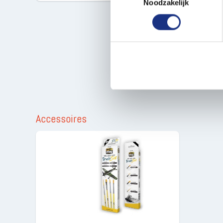
Lees meer over hoe uw perso
Noodzakelijk
toestemming op elk moment wi
We gebruiken cookies om cont
websiteverkeer te analyseren
media, adverteren en analys
verstrekt of die ze hebben v
Accessoires