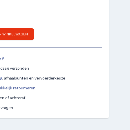
IN WINKELWAGEN
e 9
ndaag verzonden
ng
, afhaalpunten en vervoerderkeuze
kkelijk retourneren
len of achteraf
e vragen