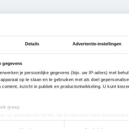
Eigenschappen
Details
Advertentie-instellingen
ALGEMEEN
w gegevens
erwerken je persoonlijke gegevens (bijv. uw IP-adres) met behul
Aanbevolen leeftijd
en metallic oppervlakken
apparaat op te slaan en te gebruiken met als doel gepersonalise
e vliegtuigen. Het is ook
 content, inzicht in publiek en productontwikkeling. U kunt kiez
Inhoud
lk voertuig met motoren of
t is speciaal ontworpen om
s ook perfect voor andere
Verpakkingsdoos lengte in 
 ook graag:
zoals
er uw geografische locatie, die tot een paar meter nauwkeurig k
n door het actief te scannen op specifieke eigenschappen (fingerp
Verpakkingsdoos breedte i