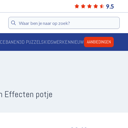
9.5
Zoeken
ACEBANEN
3D PUZZELS
KIDS
MERKEN
NIEUW
AANBIEDINGEN
 Effecten potje