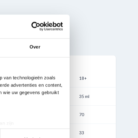
Over
p van technologieën zoals
18+
erde advertenties en content,
en wie uw gegevens gebruikt
35 ml
mm
70
an zijn
rinting)
n mm
33