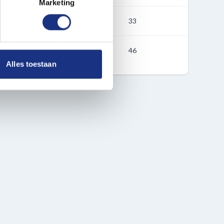
t
detailgedeelte
in. U kunt uw
Marketing
 mm
33
 media te bieden en om ons
ze partners voor social
46
nformatie die u aan ze heeft
Alles toestaan