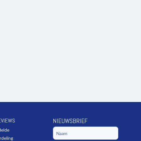
EVIEWS
NIEUWSBRIEF
delde
rdeling