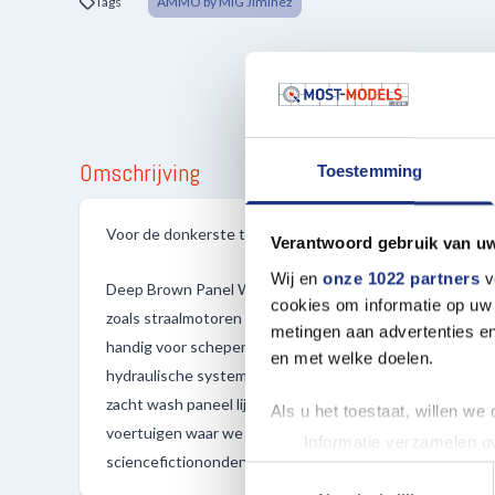
Tags
AMMO by MIG Jiminez
Omschrijving
Toestemming
Voor de donkerste tinten metallic oppervlakken. Enamel.
Verantwoord gebruik van u
Wij en
onze 1022 partners
v
Deep Brown Panel Wash. Perfect voor de donkerste tint
cookies om informatie op uw 
zoals straalmotoren en hydraulische veringen van modern
metingen aan advertenties en
handig voor schepen, Science Fiction-onderwerpen en e
en met welke doelen.
hydraulische systemen. Ons Panel Line Wash-assortimen
zacht wash paneel lijnen in vliegtuigen te creëren. Het i
Als u het toestaat, willen we
voertuigen waar we subtiele effecten willen verkrijgen, 
Informatie verzamelen ov
sciencefictiononderwerpen, schepen en treinen.
Uw apparaat identificere
Toestemmingsselectie