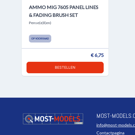
AMMO MIG 7605 PANEL LINES
& FADING BRUSH SET
Pense(e)l(en)
OP VOORRAAD
€ 6,75
BESTELLEN
MOST-MODELS.
info@most-models.
Contactpagina