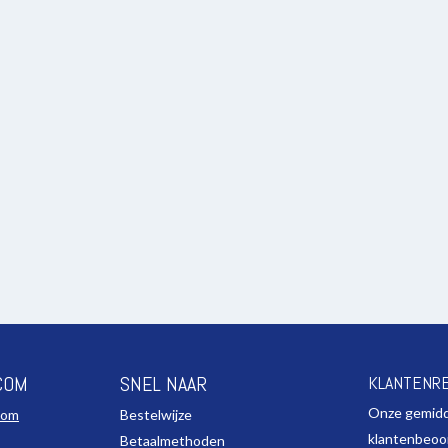
COM
SNEL NAAR
KLANTENR
Onze gemid
com
Bestelwijze
klantenbeoo
Betaalmethoden