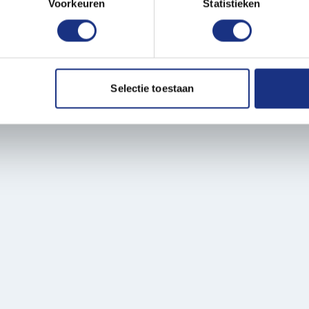
onlijke gegevens worden verwerkt en stel uw voorkeuren in he
Voorkeuren
Statistieken
jzigen of intrekken in de Cookieverklaring.
Verpakkingsdoos hoogte in
ent en advertenties te personaliseren, om functies voor social
. Ook delen we informatie over uw gebruik van onze site met on
Verpakt gewicht in gram
e. Deze partners kunnen deze gegevens combineren met andere i
Selectie toestaan
erzameld op basis van uw gebruik van hun services.