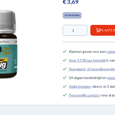
€ 3,69
OP VOORRAAD
PLAATS 
Klanten geven ons een
ruim
Voor 17.00 uur besteld
is va
Standaard- of avondbezorgi
14 dagen bedenktijd en
gema
Veilig betalen;
direct, in 3 de
Persoonlijk contact
voor al j