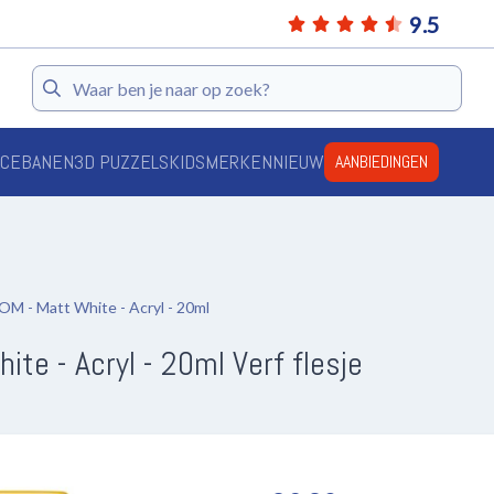
9.5
Zoeken
ACEBANEN
3D PUZZELS
KIDS
MERKEN
NIEUW
AANBIEDINGEN
- Matt White - Acryl - 20ml
e - Acryl - 20ml Verf flesje