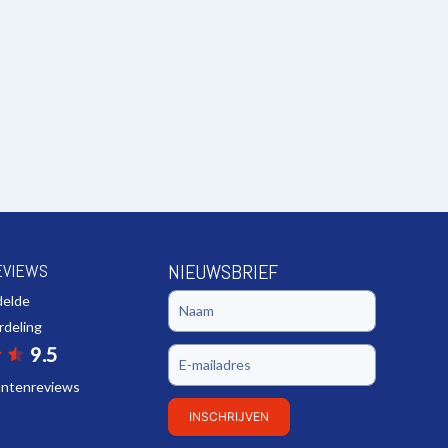
EVIEWS
NIEUWSBRIEF
delde
rdeling
9.5
lantenreviews
INSCHRIJVEN