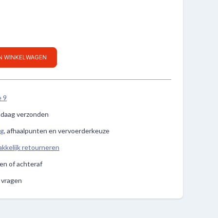
IN WINKELWAGEN
e 9
ndaag verzonden
ng
, afhaalpunten en vervoerderkeuze
kkelijk retourneren
len of achteraf
e vragen