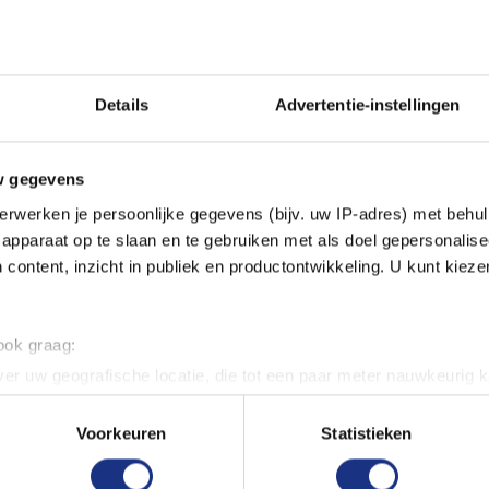
 je snel en gemakkelijk kunt
n niet giftig en geurloos,
gen en hobbyisten.
Details
Advertentie-instellingen
esjes, verkrijgbaar bij
w gegevens
erwerken je persoonlijke gegevens (bijv. uw IP-adres) met behul
apparaat op te slaan en te gebruiken met als doel gepersonalise
 content, inzicht in publiek en productontwikkeling. U kunt kiez
 ook graag:
er uw geografische locatie, die tot een paar meter nauwkeurig k
n door het actief te scannen op specifieke eigenschappen (fingerp
onlijke gegevens worden verwerkt en stel uw voorkeuren in he
Voorkeuren
Statistieken
jzigen of intrekken in de Cookieverklaring.