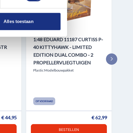
 media te bieden en om ons
ze partners voor social
nformatie die u aan ze heeft
Alles toestaan
1:48 EDUARD 11187 CURTISS P-
1:4
GTR
40 KITTYHAWK - LIMITED
AME
EDITION DUAL COMBO - 2
WWI
PROPELLERVLIEGTUIGEN
WEE
AME
Plastic Modelbouwpakket
PRO
Plast
OP VOORRAAD
OP V
€ 44,95
€ 62,99
BESTELLEN