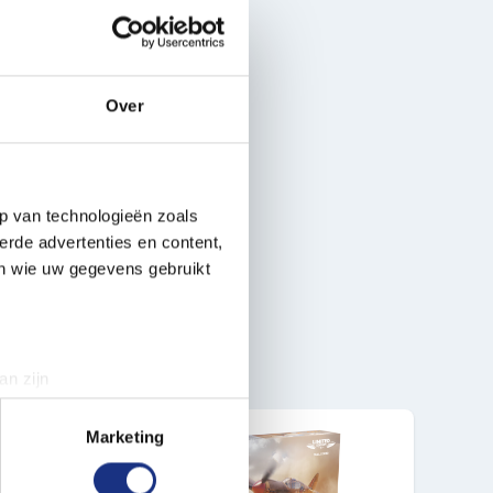
Over
p van technologieën zoals
erde advertenties en content,
en wie uw gegevens gebruikt
an zijn
rinting)
t
detailgedeelte
in. U kunt uw
Marketing