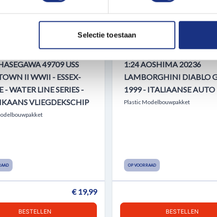
ent en advertenties te personaliseren, om functies voor social
. Ook delen we informatie over uw gebruik van onze site met on
e. Deze partners kunnen deze gegevens combineren met andere i
Selectie toestaan
erzameld op basis van uw gebruik van hun services.
 HASEGAWA 49709 USS
1:24 AOSHIMA 20236
OWN II WWII - ESSEX-
LAMBORGHINI DIABLO 
 - WATER LINE SERIES -
1999 - ITALIAANSE AUTO
IKAANS VLIEGDEKSCHIP
Plastic Modelbouwpakket
Modelbouwpakket
RAAD
OP VOORRAAD
€ 19,99
BESTELLEN
BESTELLEN