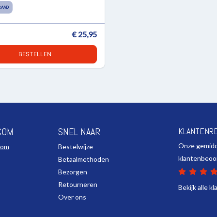
RAAD
€ 25,95
BESTELLEN
COM
SNEL NAAR
KLANTENR
Onze gemid
com
Bestelwijze
klantenbeoo
Betaalmethoden
Bezorgen
Retourneren
Bekijk alle k
Over ons