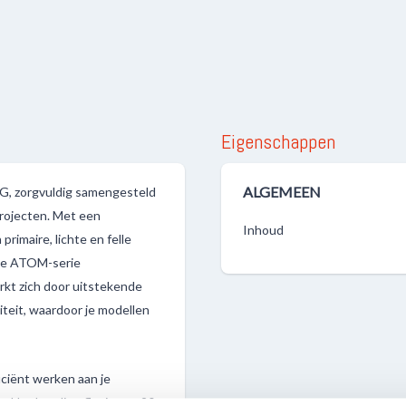
Eigenschappen
ALGEMEEN
 zorgvuldig samengesteld
projecten. Met een
Inhoud
rimaire, lichte en felle
t de ATOM-serie
rkt zich door uitstekende
teit, waardoor je modellen
ficiënt werken aan je
t. Het handige flesje van 20