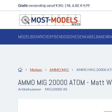
Gratis
verzending vanaf € 80,- | NL & BE € 4,99
MODELBOUW
RC
VERF
BENODIGDHEDEN
KABELBANEN
R
Merken
AMMO MIG
AMMO MIG 20000 ATOM 
AMMO MIG 20000 ATOM - Matt Whit
Artikelnummer
MIG20000-XS