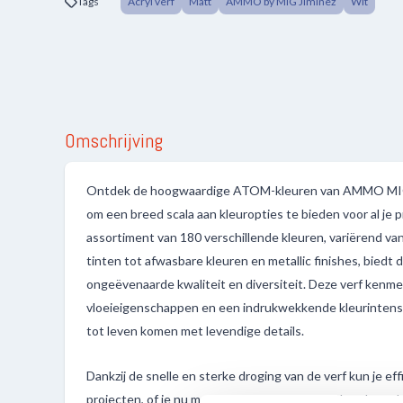
Tags
Acryl verf
Matt
AMMO by MIG Jiminez
Wit
Omschrijving
Ontdek de hoogwaardige ATOM-kleuren van AMMO MIG,
om een breed scala aan kleuropties te bieden voor al je 
assortiment van 180 verschillende kleuren, variërend van p
tinten tot afwasbare kleuren en metallic finishes, bied
ongeëvenaarde kwaliteit en diversiteit. Deze verf kenme
vloeieigenschappen en een indrukwekkende kleurintensi
tot leven komen met levendige details.
Dankzij de snelle en sterke droging van de verf kun je ef
projecten, of je nu met een penseel of een airbrush werk