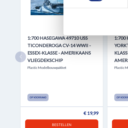
We gebruiken cookies om cont
websiteverkeer te analyseren
media, adverteren en analys
verstrekt of die ze hebben v
1:700 HASEGAWA 49710 USS
1:700
TICONDEROGA CV-14 WWII -
YORKT
ESSEX-KLASSE - AMERIKAANS
KLASSE
VLIEGDEKSCHIP
AMER
Plastic Modelbouwpakket
Plastic 
OP VOORRAAD
OP VOOR
€ 19,99
BESTELLEN