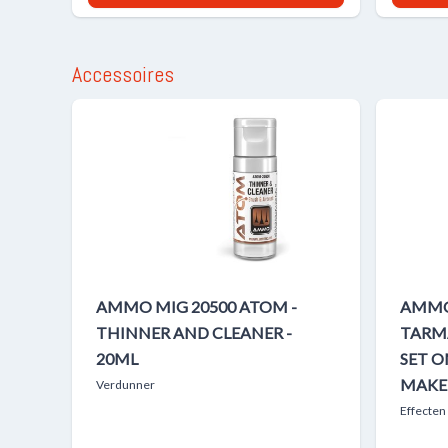
Accessoires
AMMO MIG 20500 ATOM -
AMMO 
THINNER AND CLEANER -
TARM
20ML
SET O
MAKE
Verdunner
Effecten