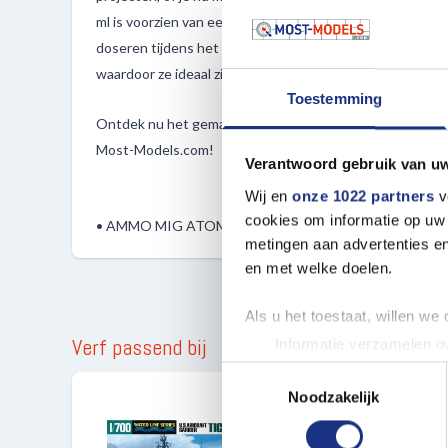
ml is voorzien van een praktische eenhandsdop, waardoor
doseren tijdens het schilderen. Bovendien zijn deze verve
waardoor ze ideaal zijn voor modelbouwenthousiastelin
Toestemming
Ontdek nu het gemak en de veelzijdigheid van de ATOM-fl
Most-Models.com!
Verantwoord gebruik van u
Wij en
onze 1022 partners
v
cookies om informatie op uw 
• AMMO MIG ATOM Verf Matt Wit
metingen aan advertenties en
en met welke doelen.
Als u het toestaat, willen we
Verf passend bij
Informatie verzamelen ov
Uw apparaat identificere
Toestemmingsselectie
Lees meer over hoe uw perso
Noodzakelijk
toestemming op elk moment wi