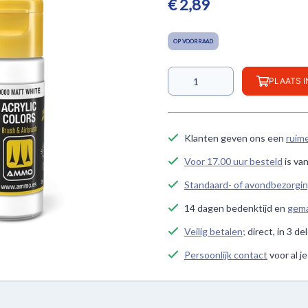
€ 2,89
OP VOORRAAD
PLAATS 
Klanten geven ons een
ruim
Voor 17.00 uur besteld
is va
Standaard- of avondbezorgi
14 dagen bedenktijd en
gema
Veilig betalen;
direct, in 3 de
Persoonlijk contact
voor al j