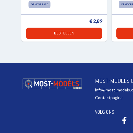
OP VOORRAAD
OP VOOR
€ 2,89
BESTELLEN
MOST-MODELS.
info@most-models.
Contactpagina
VOLG ONS