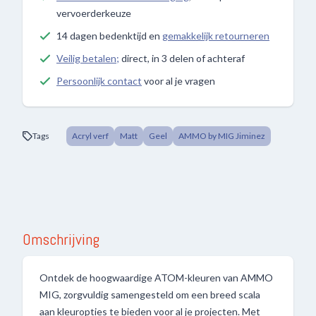
vervoerderkeuze
14 dagen bedenktijd en
gemakkelijk retourneren
Veilig betalen;
direct, in 3 delen of achteraf
Persoonlijk contact
voor al je vragen
Tags
Acryl verf
Matt
Geel
AMMO by MIG Jiminez
Omschrijving
Ontdek de hoogwaardige ATOM-kleuren van AMMO
MIG, zorgvuldig samengesteld om een breed scala
aan kleuropties te bieden voor al je projecten. Met