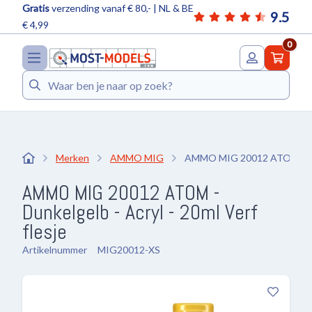
Gratis
verzending vanaf € 80,- | NL & BE
9.5
€ 4,99
0
Zoeken
Merken
AMMO MIG
AMMO MIG 20012 ATOM - Dun
AMMO MIG 20012 ATOM -
Dunkelgelb - Acryl - 20ml Verf
flesje
Artikelnummer
MIG20012-XS