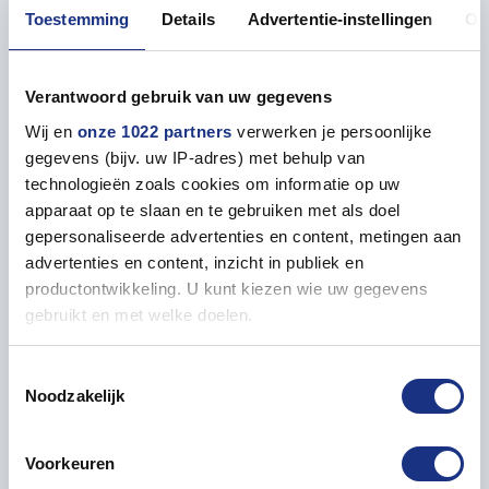
Ontdek nu het gemak en de veelzijdigheid van de
Toestemming
Details
Advertentie-instellingen
Ov
ATOM-flesjes, verkrijgbaar bij Most-Models.com!
Verantwoord gebruik van uw gegevens
• AMMO MIG ATOM Verf Donker Geel
Wij en
onze 1022 partners
verwerken je persoonlijke
gegevens (bijv. uw IP-adres) met behulp van
technologieën zoals cookies om informatie op uw
apparaat op te slaan en te gebruiken met als doel
Eigenschappen
gepersonaliseerde advertenties en content, metingen aan
advertenties en content, inzicht in publiek en
ALGEMEEN
productontwikkeling. U kunt kiezen wie uw gegevens
gebruikt en met welke doelen.
Inhoud
20 ml
Als u het toestaat, willen we ook graag:
Toestemmingsselectie
Noodzakelijk
Informatie verzamelen over uw geografische locatie,
die tot een paar meter nauwkeurig kan zijn
Uw apparaat identificeren door het actief te scannen
Voorkeuren
Verf passend bij
op specifieke eigenschappen (fingerprinting)