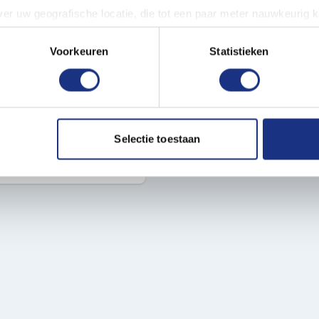
er uw geografische locatie, die tot een paar meter nauwkeurig k
 je snel en gemakkelijk kunt
n door het actief te scannen op specifieke eigenschappen (fingerp
n niet giftig en geurloos,
onlijke gegevens worden verwerkt en stel uw voorkeuren in he
Voorkeuren
Statistieken
gen en hobbyisten.
jzigen of intrekken in de Cookieverklaring.
esjes, verkrijgbaar bij
ent en advertenties te personaliseren, om functies voor social
. Ook delen we informatie over uw gebruik van onze site met on
e. Deze partners kunnen deze gegevens combineren met andere i
Selectie toestaan
erzameld op basis van uw gebruik van hun services.