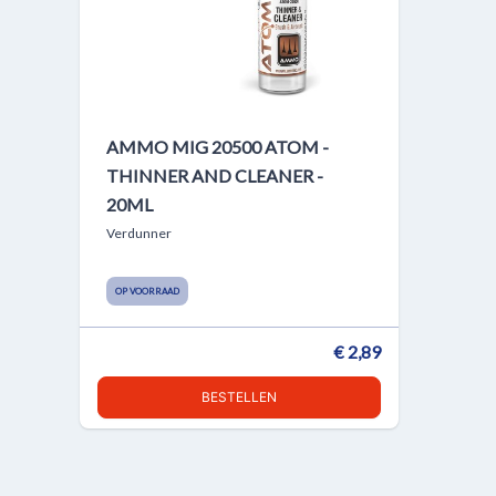
AMMO MIG 20500 ATOM -
THINNER AND CLEANER -
20ML
Verdunner
OP VOORRAAD
€ 2,89
BESTELLEN