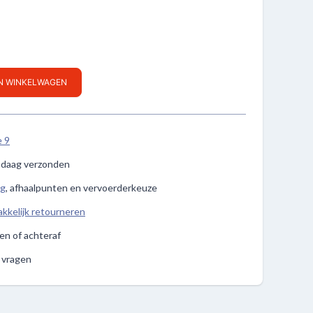
IN WINKELWAGEN
e 9
ndaag verzonden
ng
, afhaalpunten en vervoerderkeuze
kkelijk retourneren
len of achteraf
e vragen