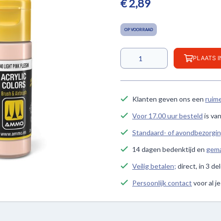
€ 2,89
OP VOORRAAD
PLAATS 
Klanten geven ons een
ruim
Voor 17.00 uur besteld
is va
Standaard- of avondbezorgi
14 dagen bedenktijd en
gema
Veilig betalen;
direct, in 3 de
Persoonlijk contact
voor al j