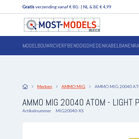
Gratis
verzending vanaf € 80,- | NL & BE € 4,99
MODELBOUW
RC
VERF
BENODIGDHEDEN
KABELBANEN
R
Merken
AMMO MIG
AMMO MIG 20040 ATOM 
AMMO MIG 20040 ATOM - LIGHT Pin
Artikelnummer
MIG20040-XS