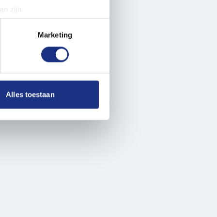
an zijn
rinting)
t
detailgedeelte
in. U kunt uw
Marketing
 media te bieden en om ons
ze partners voor social
nformatie die u aan ze heeft
Alles toestaan