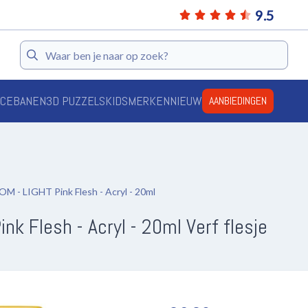
9.5
Zoeken
ACEBANEN
3D PUZZELS
KIDS
MERKEN
NIEUW
AANBIEDINGEN
- LIGHT Pink Flesh - Acryl - 20ml
k Flesh - Acryl - 20ml Verf flesje