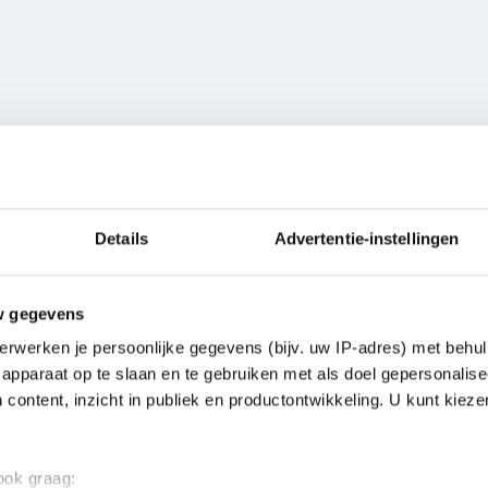
Eigenschappen
ALGEMEEN
 zorgvuldig samengesteld
Details
Advertentie-instellingen
projecten. Met een
Inhoud
rimaire, lichte en felle
w gegevens
t de ATOM-serie
rkt zich door uitstekende
erwerken je persoonlijke gegevens (bijv. uw IP-adres) met behul
teit, waardoor je modellen
apparaat op te slaan en te gebruiken met als doel gepersonalise
 content, inzicht in publiek en productontwikkeling. U kunt kiez
ficiënt werken aan je
 ook graag:
t. Het handige flesje van 20