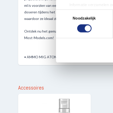
Informatie verzamelen ov
ml is voorzien van een praktische eenhandsdop, waardoor
Uw apparaat identificere
doseren tijdens het schilderen. Bovendien zijn deze verve
Toestemmingsselectie
Lees meer over hoe uw perso
Noodzakelijk
waardoor ze ideaal zijn voor modelbouwenthousiastelin
toestemming op elk moment wi
Ontdek nu het gemak en de veelzijdigheid van de ATOM-fl
We gebruiken cookies om cont
Most-Models.com!
websiteverkeer te analyseren
media, adverteren en analys
verstrekt of die ze hebben v
• AMMO MIG ATOM Verf Licht Vlees Roze
Accessoires