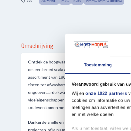
Tags
Acryl verf
Matt
Roze
AMMO by MIG Jiminez
Omschrijving
Ontdek de hoogwaardige ATOM-kleuren van AMMO MIG,
Toestemming
om een breed scala aan kleuropties te bieden voor al je 
assortiment van 180 verschillende kleuren, variërend van p
Verantwoord gebruik van u
tinten tot afwasbare kleuren en metallic finishes, bied
ongeëvenaarde kwaliteit en diversiteit. Deze verf kenme
Wij en
onze 1022 partners
v
vloeieigenschappen en een indrukwekkende kleurintensi
cookies om informatie op uw 
metingen aan advertenties en
tot leven komen met levendige details.
en met welke doelen.
Dankzij de snelle en sterke droging van de verf kun je ef
Als u het toestaat, willen we
projecten, of je nu met een penseel of een airbrush werk