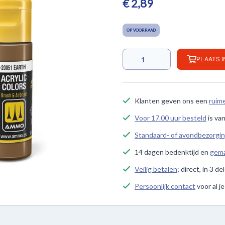
€ 2,89
OP VOORRAAD
PLAATS 
Klanten geven ons een
ruim
Voor 17.00 uur besteld
is va
Standaard- of avondbezorgi
14 dagen bedenktijd en
gema
Veilig betalen;
direct, in 3 de
Persoonlijk contact
voor al j