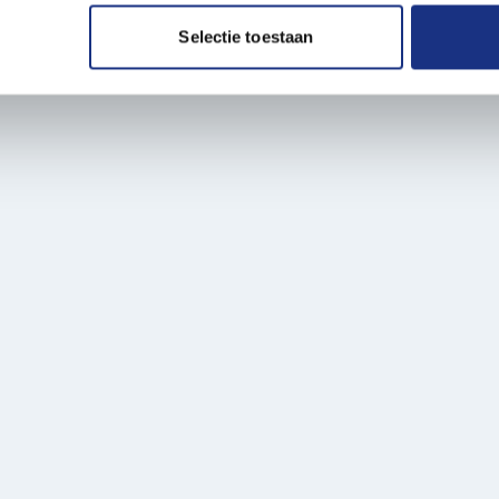
. Ook delen we informatie over uw gebruik van onze site met on
e. Deze partners kunnen deze gegevens combineren met andere i
Selectie toestaan
erzameld op basis van uw gebruik van hun services.