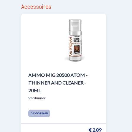
Accessoires
AMMO MIG 20500 ATOM -
THINNER AND CLEANER -
20ML
Verdunner
OP VOORRAAD
€ 2,89