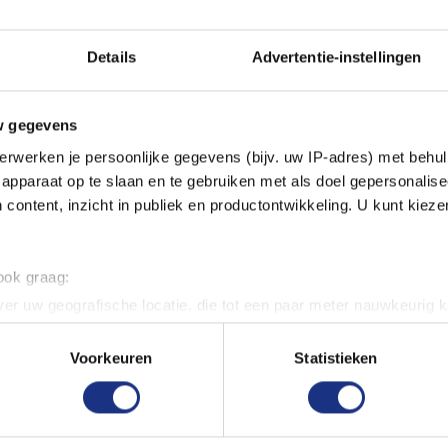
 je snel en gemakkelijk kunt
n niet giftig en geurloos,
Details
Advertentie-instellingen
gen en hobbyisten.
esjes, verkrijgbaar bij
w gegevens
erwerken je persoonlijke gegevens (bijv. uw IP-adres) met behul
apparaat op te slaan en te gebruiken met als doel gepersonalise
 content, inzicht in publiek en productontwikkeling. U kunt kiez
 ook graag:
er uw geografische locatie, die tot een paar meter nauwkeurig k
n door het actief te scannen op specifieke eigenschappen (fingerp
onlijke gegevens worden verwerkt en stel uw voorkeuren in he
Voorkeuren
Statistieken
jzigen of intrekken in de Cookieverklaring.
ent en advertenties te personaliseren, om functies voor social