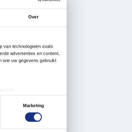
Over
p van technologieën zoals
erde advertenties en content,
en wie uw gegevens gebruikt
an zijn
rinting)
t
detailgedeelte
in. U kunt uw
Marketing
 media te bieden en om ons