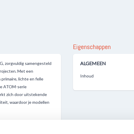
Eigenschappen
ALGEMEEN
 zorgvuldig samengesteld
projecten. Met een
Inhoud
rimaire, lichte en felle
t de ATOM-serie
rkt zich door uitstekende
teit, waardoor je modellen
ficiënt werken aan je
t. Het handige flesje van 20