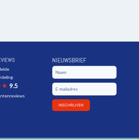
EVIEWS
NIEUWSBRIEF
delde
rdeling
9.5
lantenreviews
INSCHRIJVEN