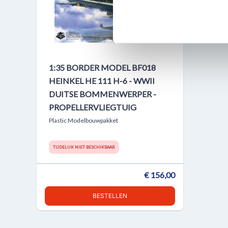
websiteverkeer te analyseren
media, adverteren en analys
verstrekt of die ze hebben v
1:35 BORDER MODEL BF018
HEINKEL HE 111 H-6 - WWII
DUITSE BOMMENWERPER -
PROPELLERVLIEGTUIG
Plastic Modelbouwpakket
TIJDELIJK NIET BESCHIKBAAR
€ 156,00
BESTELLEN