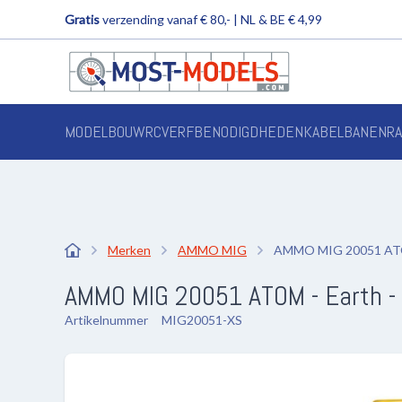
Gratis
verzending vanaf € 80,- | NL & BE € 4,99
MODELBOUW
RC
VERF
BENODIGDHEDEN
KABELBANEN
R
Merken
AMMO MIG
AMMO MIG 20051 ATOM 
AMMO MIG 20051 ATOM - Earth - A
Artikelnummer
MIG20051-XS