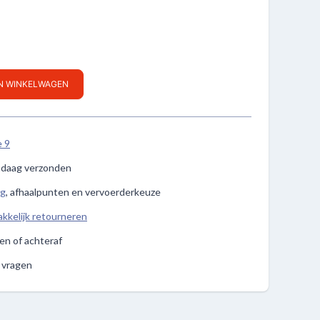
IN WINKELWAGEN
e 9
ndaag verzonden
ng
, afhaalpunten en vervoerderkeuze
kkelijk retourneren
len of achteraf
e vragen