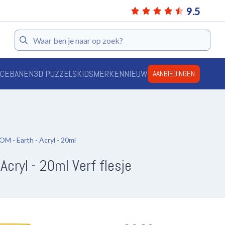
9.5
Zoeken
ACEBANEN
3D PUZZELS
KIDS
MERKEN
NIEUW
AANBIEDINGEN
- Earth - Acryl - 20ml
cryl - 20ml Verf flesje