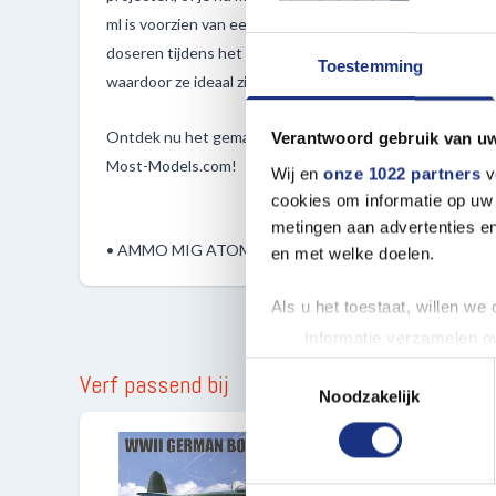
ml is voorzien van een praktische eenhandsdop, waardoor
doseren tijdens het schilderen. Bovendien zijn deze verve
Toestemming
waardoor ze ideaal zijn voor modelbouwenthousiastelin
Ontdek nu het gemak en de veelzijdigheid van de ATOM-fl
Verantwoord gebruik van u
Most-Models.com!
Wij en
onze 1022 partners
v
cookies om informatie op uw 
metingen aan advertenties en
• AMMO MIG ATOM Verf Aarde
en met welke doelen.
Als u het toestaat, willen we
Informatie verzamelen ov
Uw apparaat identificere
Toestemmingsselectie
Verf passend bij
Lees meer over hoe uw perso
Noodzakelijk
toestemming op elk moment wi
We gebruiken cookies om cont