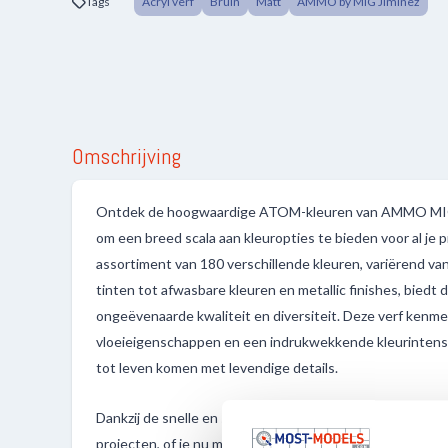
Tags
Acryl verf
Bruin
Matt
AMMO by MIG Jiminez
Omschrijving
Ontdek de hoogwaardige ATOM-kleuren van AMMO MIG,
om een breed scala aan kleuropties te bieden voor al je 
assortiment van 180 verschillende kleuren, variërend van p
tinten tot afwasbare kleuren en metallic finishes, bied
ongeëvenaarde kwaliteit en diversiteit. Deze verf kenme
vloeieigenschappen en een indrukwekkende kleurintensi
tot leven komen met levendige details.
Dankzij de snelle en sterke droging van de verf kun je ef
projecten, of je nu met een penseel of een airbrush werk