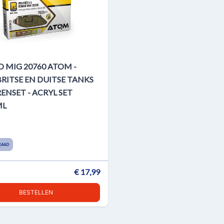
MIG 20760 ATOM -
RITSE EN DUITSE TANKS
ENSET - ACRYL SET
ML
RAAD
€ 17,99
BESTELLEN