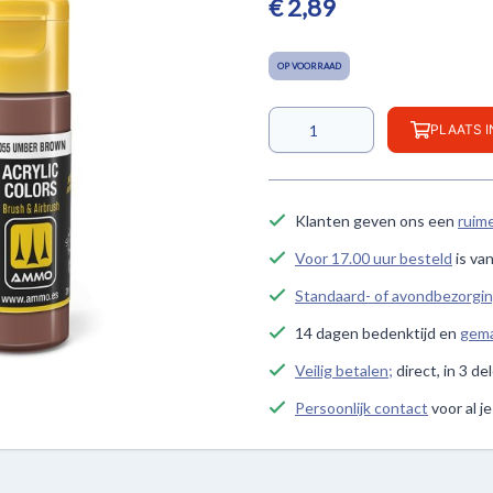
€ 2,89
OP VOORRAAD
PLAATS 
Klanten geven ons een
ruim
Voor 17.00 uur besteld
is va
Standaard- of avondbezorgi
14 dagen bedenktijd en
gema
Veilig betalen;
direct, in 3 de
Persoonlijk contact
voor al j