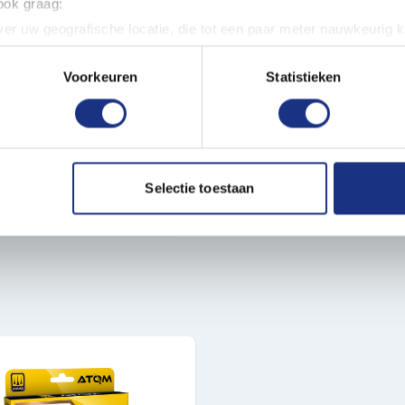
 ook graag:
 je snel en gemakkelijk kunt
er uw geografische locatie, die tot een paar meter nauwkeurig k
n niet giftig en geurloos,
n door het actief te scannen op specifieke eigenschappen (fingerp
gen en hobbyisten.
onlijke gegevens worden verwerkt en stel uw voorkeuren in he
Voorkeuren
Statistieken
jzigen of intrekken in de Cookieverklaring.
esjes, verkrijgbaar bij
ent en advertenties te personaliseren, om functies voor social
. Ook delen we informatie over uw gebruik van onze site met on
e. Deze partners kunnen deze gegevens combineren met andere i
Selectie toestaan
erzameld op basis van uw gebruik van hun services.