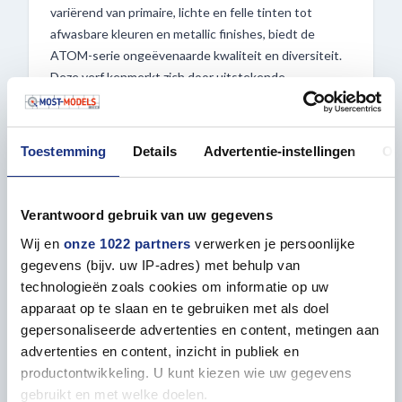
variërend van primaire, lichte en felle tinten tot
afwasbare kleuren en metallic finishes, biedt de
ATOM-serie ongeëvenaarde kwaliteit en diversiteit.
Deze verf kenmerkt zich door uitstekende
vloeieigenschappen en een indrukwekkende
kleurintensiteit, waardoor je modellen tot leven
komen met levendige details.
Toestemming
Details
Advertentie-instellingen
Ov
Dankzij de snelle en sterke droging van de verf kun je
efficiënt werken aan je projecten, of je nu met een
Verantwoord gebruik van uw gegevens
penseel of een airbrush werkt. Het handige flesje van
Wij en
onze 1022 partners
verwerken je persoonlijke
20 ml is voorzien van een praktische eenhandsdop,
gegevens (bijv. uw IP-adres) met behulp van
waardoor je snel en gemakkelijk kunt doseren tijdens
technologieën zoals cookies om informatie op uw
het schilderen. Bovendien zijn deze verven niet giftig
apparaat op te slaan en te gebruiken met als doel
en geurloos, waardoor ze ideaal zijn voor
gepersonaliseerde advertenties en content, metingen aan
modelbouwenthousiastelingen en hobbyisten.
advertenties en content, inzicht in publiek en
productontwikkeling. U kunt kiezen wie uw gegevens
Ontdek nu het gemak en de veelzijdigheid van de
gebruikt en met welke doelen.
ATOM-flesjes, verkrijgbaar bij Most-Models.com!