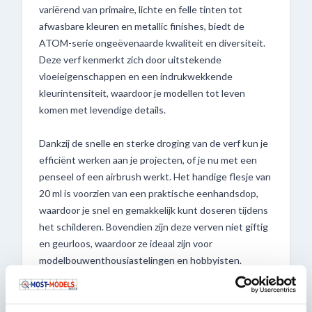
variërend van primaire, lichte en felle tinten tot
afwasbare kleuren en metallic finishes, biedt de
ATOM-serie ongeëvenaarde kwaliteit en diversiteit.
Deze verf kenmerkt zich door uitstekende
vloeieigenschappen en een indrukwekkende
kleurintensiteit, waardoor je modellen tot leven
komen met levendige details.
Dankzij de snelle en sterke droging van de verf kun je
efficiënt werken aan je projecten, of je nu met een
penseel of een airbrush werkt. Het handige flesje van
20 ml is voorzien van een praktische eenhandsdop,
waardoor je snel en gemakkelijk kunt doseren tijdens
het schilderen. Bovendien zijn deze verven niet giftig
en geurloos, waardoor ze ideaal zijn voor
modelbouwenthousiastelingen en hobbyisten.
Ontdek nu het gemak en de veelzijdigheid van de
ATOM-flesjes, verkrijgbaar bij Most-Models.com!