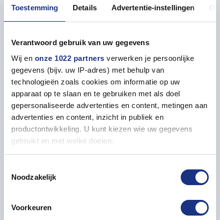
Toestemming
Details
Advertentie-instellingen
Ov
• AMMO MIG ATOM Verf Olijf Drap
Verantwoord gebruik van uw gegevens
Wij en
onze 1022 partners
verwerken je persoonlijke
gegevens (bijv. uw IP-adres) met behulp van
technologieën zoals cookies om informatie op uw
Eigenschappen
apparaat op te slaan en te gebruiken met als doel
gepersonaliseerde advertenties en content, metingen aan
ALGEMEEN
advertenties en content, inzicht in publiek en
productontwikkeling. U kunt kiezen wie uw gegevens
Inhoud
20 ml
gebruikt en met welke doelen.
Als u het toestaat, willen we ook graag:
Toestemmingsselectie
Noodzakelijk
Informatie verzamelen over uw geografische locatie,
die tot een paar meter nauwkeurig kan zijn
Verf passend bij
Uw apparaat identificeren door het actief te scannen
Voorkeuren
op specifieke eigenschappen (fingerprinting)