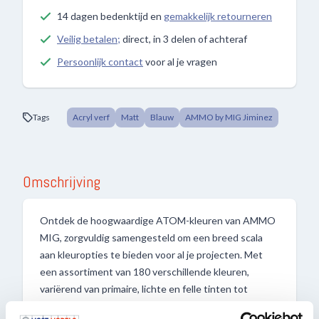
14 dagen bedenktijd en
gemakkelijk retourneren
Veilig betalen;
direct, in 3 delen of achteraf
Persoonlijk contact
voor al je vragen
Tags
Acryl verf
Matt
Blauw
AMMO by MIG Jiminez
Omschrijving
Ontdek de hoogwaardige ATOM-kleuren van AMMO
MIG, zorgvuldig samengesteld om een breed scala
aan kleuropties te bieden voor al je projecten. Met
een assortiment van 180 verschillende kleuren,
variërend van primaire, lichte en felle tinten tot
afwasbare kleuren en metallic finishes, biedt de