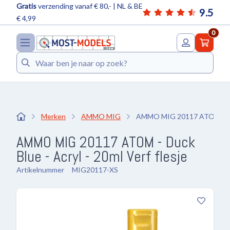
Gratis
verzending vanaf € 80,- | NL & BE
9.5
€ 4,99
0
Zoeken
Merken
AMMO MIG
AMMO MIG 20117 ATOM - Duck
AMMO MIG 20117 ATOM - Duck
Blue - Acryl - 20ml Verf flesje
Artikelnummer
MIG20117-XS