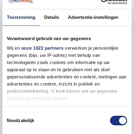
ATOM-serie ongeëvenaarde kwaliteit en diversiteit.
Deze verf kenmerkt zich door uitstekende
vloeieigenschappen en een indrukwekkende
Toestemming
Details
Advertentie-instellingen
Ov
kleurintensiteit, waardoor je modellen tot leven
komen met levendige details.
Verantwoord gebruik van uw gegevens
Dankzij de snelle en sterke droging van de verf kun je
Wij en
onze 1022 partners
verwerken je persoonlijke
efficiënt werken aan je projecten, of je nu met een
gegevens (bijv. uw IP-adres) met behulp van
penseel of een airbrush werkt. Het handige flesje van
technologieën zoals cookies om informatie op uw
20 ml is voorzien van een praktische eenhandsdop,
apparaat op te slaan en te gebruiken met als doel
waardoor je snel en gemakkelijk kunt doseren tijdens
gepersonaliseerde advertenties en content, metingen aan
het schilderen. Bovendien zijn deze verven niet giftig
advertenties en content, inzicht in publiek en
en geurloos, waardoor ze ideaal zijn voor
productontwikkeling. U kunt kiezen wie uw gegevens
modelbouwenthousiastelingen en hobbyisten.
gebruikt en met welke doelen.
Ontdek nu het gemak en de veelzijdigheid van de
Als u het toestaat, willen we ook graag:
Toestemmingsselectie
ATOM-flesjes, verkrijgbaar bij Most-Models.com!
Noodzakelijk
Informatie verzamelen over uw geografische locatie,
die tot een paar meter nauwkeurig kan zijn