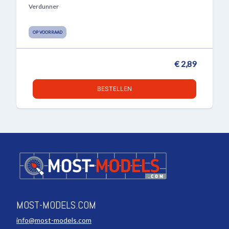
Verdunner
OP VOORRAAD
€ 2,89
BESTELLEN
MOST-MODELS.COM
info@most-models.com