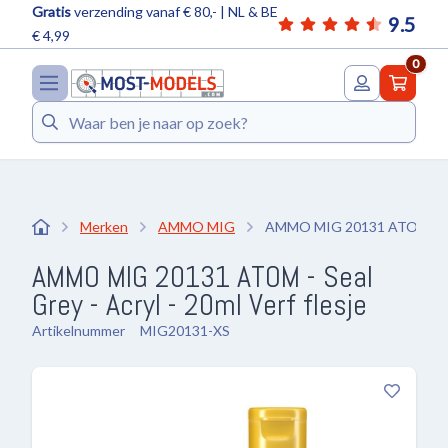
Gratis
verzending vanaf € 80,- | NL & BE
9.5
€ 4,99
0
Zoeken
Merken
AMMO MIG
AMMO MIG 20131 ATOM - Seal
AMMO MIG 20131 ATOM - Seal
Grey - Acryl - 20ml Verf flesje
Artikelnummer
MIG20131-XS