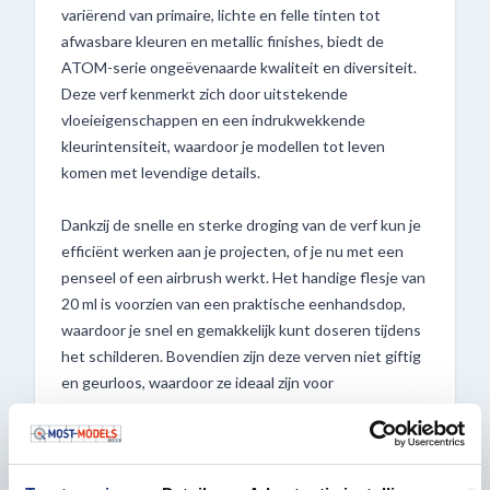
variërend van primaire, lichte en felle tinten tot
afwasbare kleuren en metallic finishes, biedt de
ATOM-serie ongeëvenaarde kwaliteit en diversiteit.
Deze verf kenmerkt zich door uitstekende
vloeieigenschappen en een indrukwekkende
kleurintensiteit, waardoor je modellen tot leven
komen met levendige details.
Dankzij de snelle en sterke droging van de verf kun je
efficiënt werken aan je projecten, of je nu met een
penseel of een airbrush werkt. Het handige flesje van
20 ml is voorzien van een praktische eenhandsdop,
waardoor je snel en gemakkelijk kunt doseren tijdens
het schilderen. Bovendien zijn deze verven niet giftig
en geurloos, waardoor ze ideaal zijn voor
modelbouwenthousiastelingen en hobbyisten.
Ontdek nu het gemak en de veelzijdigheid van de
ATOM-flesjes, verkrijgbaar bij Most-Models.com!