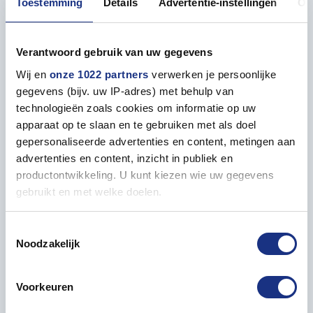
Toestemming
Details
Advertentie-instellingen
Ov
• AMMO MIG ATOM Verf Zeehond Grijs
Verantwoord gebruik van uw gegevens
Wij en
onze 1022 partners
verwerken je persoonlijke
gegevens (bijv. uw IP-adres) met behulp van
technologieën zoals cookies om informatie op uw
Eigenschappen
apparaat op te slaan en te gebruiken met als doel
gepersonaliseerde advertenties en content, metingen aan
advertenties en content, inzicht in publiek en
ALGEMEEN
productontwikkeling. U kunt kiezen wie uw gegevens
gebruikt en met welke doelen.
Inhoud
20 ml
Als u het toestaat, willen we ook graag:
Toestemmingsselectie
Noodzakelijk
Informatie verzamelen over uw geografische locatie,
die tot een paar meter nauwkeurig kan zijn
Uw apparaat identificeren door het actief te scannen
Verf passend bij
Voorkeuren
op specifieke eigenschappen (fingerprinting)