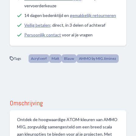
vervoerderkeuze
14 dagen bedenktijd en
gemakkelijk retourneren
Veilig betalen;
direct, in 3 delen of achteraf
Persoonlijk contact
voor al je vragen
Tags
Acryl verf
Matt
Blauw
AMMO by MIG Jiminez
Omschrijving
Ontdek de hoogwaardige ATOM-kleuren van AMMO
MIG, zorgvuldig samengesteld om een breed scala
aan kleuropties te bieden voor al je projecten. Met