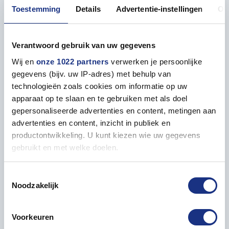
Ontdek nu het gemak en de veelzijdigheid van de
Toestemming
Details
Advertentie-instellingen
Ov
ATOM-flesjes, verkrijgbaar bij Most-Models.com!
Verantwoord gebruik van uw gegevens
• AMMO MIG ATOM Verf Tussenliggend Blauw
Wij en
onze 1022 partners
verwerken je persoonlijke
gegevens (bijv. uw IP-adres) met behulp van
technologieën zoals cookies om informatie op uw
apparaat op te slaan en te gebruiken met als doel
Eigenschappen
gepersonaliseerde advertenties en content, metingen aan
advertenties en content, inzicht in publiek en
ALGEMEEN
productontwikkeling. U kunt kiezen wie uw gegevens
gebruikt en met welke doelen.
Inhoud
20 ml
Als u het toestaat, willen we ook graag:
Toestemmingsselectie
Noodzakelijk
Informatie verzamelen over uw geografische locatie,
die tot een paar meter nauwkeurig kan zijn
Uw apparaat identificeren door het actief te scannen
Voorkeuren
Verf passend bij
op specifieke eigenschappen (fingerprinting)