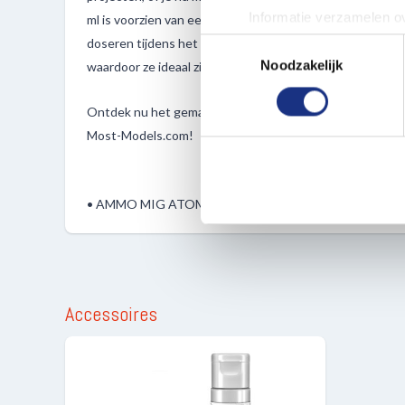
Informatie verzamelen ov
ml is voorzien van een praktische eenhandsdop, waardoor
Uw apparaat identificere
doseren tijdens het schilderen. Bovendien zijn deze verve
Toestemmingsselectie
Lees meer over hoe uw perso
Noodzakelijk
waardoor ze ideaal zijn voor modelbouwenthousiastelin
toestemming op elk moment wi
Ontdek nu het gemak en de veelzijdigheid van de ATOM-fl
We gebruiken cookies om cont
Most-Models.com!
websiteverkeer te analyseren
media, adverteren en analys
verstrekt of die ze hebben v
• AMMO MIG ATOM Verf Nakajima Interieur Groen
Accessoires