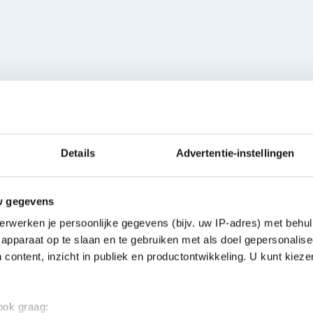
Eigenschappen
ALGEMEEN
 zorgvuldig samengesteld
Details
Advertentie-instellingen
projecten. Met een
Inhoud
rimaire, lichte en felle
w gegevens
t de ATOM-serie
rkt zich door uitstekende
erwerken je persoonlijke gegevens (bijv. uw IP-adres) met behul
teit, waardoor je modellen
apparaat op te slaan en te gebruiken met als doel gepersonalise
 content, inzicht in publiek en productontwikkeling. U kunt kiez
ficiënt werken aan je
 ook graag:
t. Het handige flesje van 20