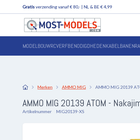
Gratis
verzending vanaf € 80,- | NL & BE € 4,99
MODELBOUW
RC
VERF
BENODIGDHEDEN
KABELBANEN
R
Merken
AMMO MIG
AMMO MIG 20139 ATOM 
AMMO MIG 20139 ATOM - Nakajima I
Artikelnummer
MIG20139-XS