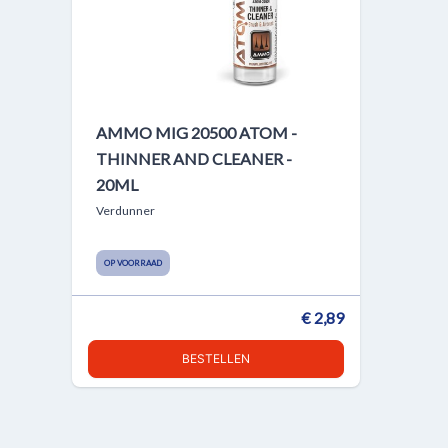
AMMO MIG 20500 ATOM -
THINNER AND CLEANER -
20ML
Verdunner
OP VOORRAAD
€ 2,89
BESTELLEN