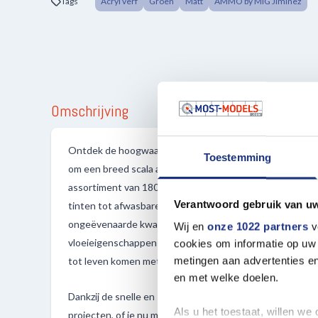
Tags
Acryl verf
Groen
Matt
AMMO by MIG Jiminez
Omschrijving
Ontdek de hoogwaardige ATOM-kleuren van AMMO MIG,
Toestemming
om een breed scala aan kleuropties te bieden voor al je 
assortiment van 180 verschillende kleuren, variërend van p
Verantwoord gebruik van u
tinten tot afwasbare kleuren en metallic finishes, bied
ongeëvenaarde kwaliteit en diversiteit. Deze verf kenme
Wij en
onze 1022 partners
v
vloeieigenschappen en een indrukwekkende kleurintensi
cookies om informatie op uw 
metingen aan advertenties en
tot leven komen met levendige details.
en met welke doelen.
Dankzij de snelle en sterke droging van de verf kun je ef
Als u het toestaat, willen we
projecten, of je nu met een penseel of een airbrush werk