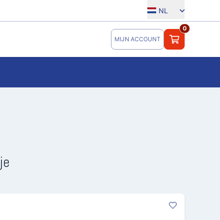
NL
0
MIJN ACCOUNT
je