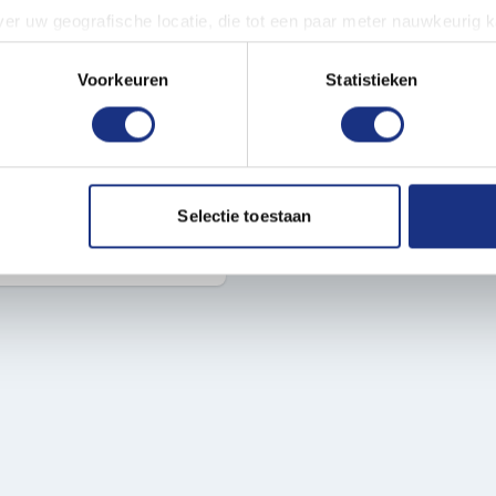
er uw geografische locatie, die tot een paar meter nauwkeurig k
 je snel en gemakkelijk kunt
n door het actief te scannen op specifieke eigenschappen (fingerp
n niet giftig en geurloos,
onlijke gegevens worden verwerkt en stel uw voorkeuren in he
Voorkeuren
Statistieken
gen en hobbyisten.
jzigen of intrekken in de Cookieverklaring.
esjes, verkrijgbaar bij
ent en advertenties te personaliseren, om functies voor social
. Ook delen we informatie over uw gebruik van onze site met on
e. Deze partners kunnen deze gegevens combineren met andere i
Selectie toestaan
erzameld op basis van uw gebruik van hun services.