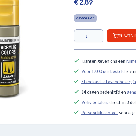
€ 2,89
OP VOORRAAD
PLAATS 
Klanten geven ons een
ruim
Voor 17.00 uur besteld
is va
Standaard- of avondbezorgi
14 dagen bedenktijd en
gema
Veilig betalen;
direct, in 3 de
Persoonlijk contact
voor al j