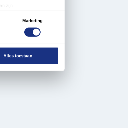
an zijn
rinting)
t
detailgedeelte
in. U kunt uw
Marketing
 media te bieden en om ons
ze partners voor social
nformatie die u aan ze heeft
Alles toestaan