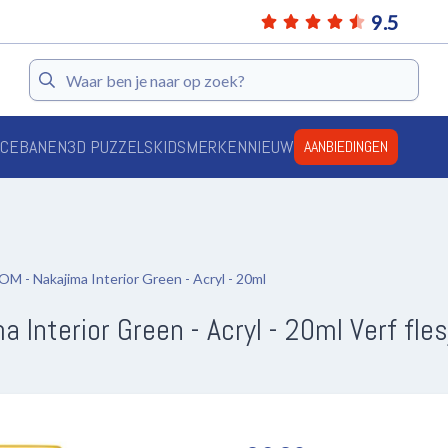
9.5
Zoeken
ACEBANEN
3D PUZZELS
KIDS
MERKEN
NIEUW
AANBIEDINGEN
- Nakajima Interior Green - Acryl - 20ml
nterior Green - Acryl - 20ml Verf fles