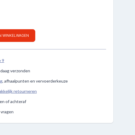
IN WINKELWAGEN
e 9
ndaag verzonden
ng
, afhaalpunten en vervoerderkeuze
kkelijk retourneren
len of achteraf
e vragen