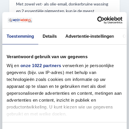
Met zowel vet- als olie-email, donkerbruine wassing
en 2 essentiële pigmenten, kun je de meest
realistische motoren, brandstoftanks en vuile
mechanische oppervlakken maken.
Toestemming
Details
Advertentie-instellingen
Ov
This set contains:
A.MIG-1407 Engine Grime
Verantwoord gebruik van uw gegevens
Wij en
onze 1022 partners
verwerken je persoonlijke
A.MIG-1408 Fresh Engine Oil
gegevens (bijv. uw IP-adres) met behulp van
technologieën zoals cookies om informatie op uw
A.MIG-1005 Dark Brown Wash for Green Vehicles
apparaat op te slaan en te gebruiken met als doel
gepersonaliseerde advertenties en content, metingen aan
A.MIG-3001 Black Pigment
advertenties en content, inzicht in publiek en
productontwikkeling. U kunt kiezen wie uw gegevens
A.MIG-3014 Russian Earth Pigments
gebruikt en met welke doelen.
Als u het toestaat, willen we ook graag: