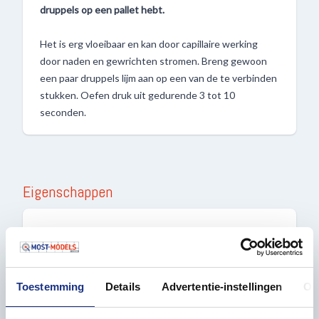
druppels op een pallet hebt.
Het is erg vloeibaar en kan door capillaire werking
door naden en gewrichten stromen. Breng gewoon
een paar druppels lijm aan op een van de te verbinden
stukken. Oefen druk uit gedurende 3 tot 10
seconden.
Eigenschappen
ALGEMEEN
Aanbevolen leeftijd
16+
Toestemming
Details
Advertentie-instellingen
Ov
Inhoud
21 gram