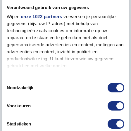
Verantwoord gebruik van uw gegevens
Verpakkingsdoos lengte in mm
110
Wij en
onze 1022 partners
verwerken je persoonlijke
gegevens (bijv. uw IP-adres) met behulp van
Verpakkingsdoos breedte in mm
33
technologieën zoals cookies om informatie op uw
apparaat op te slaan en te gebruiken met als doel
Verpakkingsdoos hoogte in mm
22
gepersonaliseerde advertenties en content, metingen aan
advertenties en content, inzicht in publiek en
productontwikkeling. U kunt kiezen wie uw gegevens
Verpakt gewicht in gram
33
gebruikt en met welke doelen.
Als u het toestaat, willen we ook graag:
Toestemmingsselectie
Noodzakelijk
Informatie verzamelen over uw geografische locatie,
Accessoires
die tot een paar meter nauwkeurig kan zijn
Uw apparaat identificeren door het actief te scannen
Voorkeuren
op specifieke eigenschappen (fingerprinting)
Lees meer over hoe uw persoonlijke gegevens worden
Statistieken
verwerkt en stel uw voorkeuren in het
detailgedeelte
in.