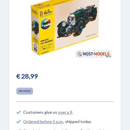
€ 28,99
ON STOCK
Customers give us
over a 9
.
Ordered before 5 p.m
., shipped today.