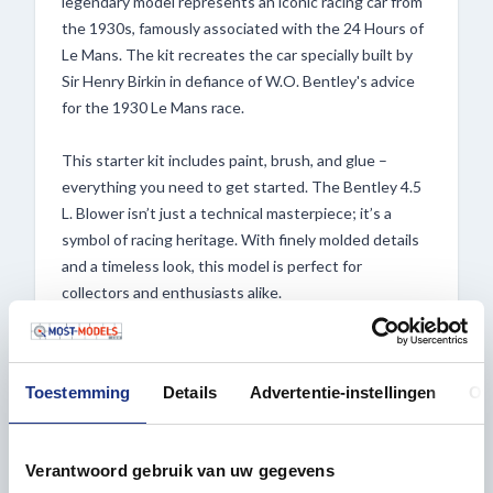
legendary model represents an iconic racing car from
the 1930s, famously associated with the 24 Hours of
Le Mans. The kit recreates the car specially built by
Sir Henry Birkin in defiance of W.O. Bentley's advice
for the 1930 Le Mans race.
This starter kit includes paint, brush, and glue –
everything you need to get started. The Bentley 4.5
L. Blower isn’t just a technical masterpiece; it’s a
symbol of racing heritage. With finely molded details
and a timeless look, this model is perfect for
collectors and enthusiasts alike.
Order now from Most-Models.com and enjoy fast
shipping and excellent customer service.
Toestemming
Details
Advertentie-instellingen
Ov
Features:
– Plastic model kit in 1:24 scale
Verantwoord gebruik van uw gegevens
– Starter kit includes basic acrylic paints, brush, and