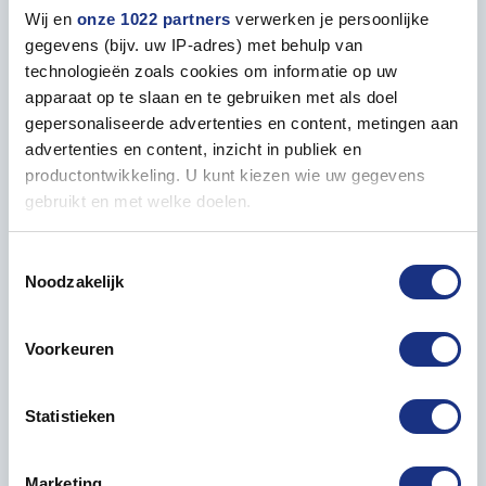
or standalone display
Wij en
onze 1022 partners
verwerken je persoonlijke
– Exceptional fit and finish reflecting Tamiya’s world-
gegevens (bijv. uw IP-adres) met behulp van
class quality
technologieën zoals cookies om informatie op uw
– Perfect for military model enthusiasts and history
apparaat op te slaan en te gebruiken met als doel
collectors
gepersonaliseerde advertenties en content, metingen aan
advertenties en content, inzicht in publiek en
Build a true legend of WWII engineering with the
productontwikkeling. U kunt kiezen wie uw gegevens
Tamiya 1:35 Krupp Protze – available now at Most-
gebruikt en met welke doelen.
Models.com, your trusted source for premium model
kits.
Als u het toestaat, willen we ook graag:
Toestemmingsselectie
Noodzakelijk
Informatie verzamelen over uw geografische locatie,
die tot een paar meter nauwkeurig kan zijn
Uw apparaat identificeren door het actief te scannen
Voorkeuren
op specifieke eigenschappen (fingerprinting)
Properties
Lees meer over hoe uw persoonlijke gegevens worden
Statistieken
verwerkt en stel uw voorkeuren in het
detailgedeelte
in.
GENERAL
U kunt uw toestemming op elk moment wijzigen of
intrekken in de Cookieverklaring.
Recommended age
14+
Marketing