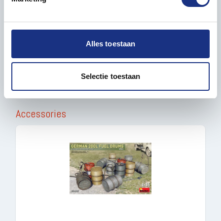
We gebruiken cookies om content en advertenties te
Model length in mm
250
personaliseren, om functies voor social media te bieden
en om ons websiteverkeer te analyseren. Ook delen we
Alles toestaan
Country
Germany
informatie over uw gebruik van onze site met onze
partners voor social media, adverteren en analyse. Deze
partners kunnen deze gegevens combineren met andere
Selectie toestaan
informatie die u aan ze heeft verstrekt of die ze hebben
verzameld op basis van uw gebruik van hun services.
Accessories