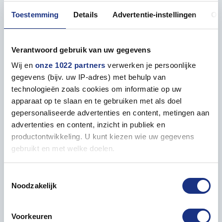
Properties
Toestemming
Details
Advertentie-instellingen
Ov
GENERAL
Verantwoord gebruik van uw gegevens
Level (1=easy | 5=advanced)
4
Wij en
onze 1022 partners
verwerken je persoonlijke
gegevens (bijv. uw IP-adres) met behulp van
technologieën zoals cookies om informatie op uw
Recommended age
12+
apparaat op te slaan en te gebruiken met als doel
gepersonaliseerde advertenties en content, metingen aan
Number of Parts
85
advertenties en content, inzicht in publiek en
productontwikkeling. U kunt kiezen wie uw gegevens
Model length in mm
222
gebruikt en met welke doelen.
Als u het toestaat, willen we ook graag:
Model width in mm
155
Toestemmingsselectie
Noodzakelijk
Informatie verzamelen over uw geografische locatie,
die tot een paar meter nauwkeurig kan zijn
Model height in mm
74
Uw apparaat identificeren door het actief te scannen
Voorkeuren
op specifieke eigenschappen (fingerprinting)