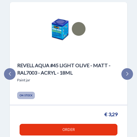
REVELL AQUA #45 LIGHT OLIVE - MATT -
RAL7003 - ACRYL - 18ML
Paint jar
ON STOCK
€ 3,29
ORDER