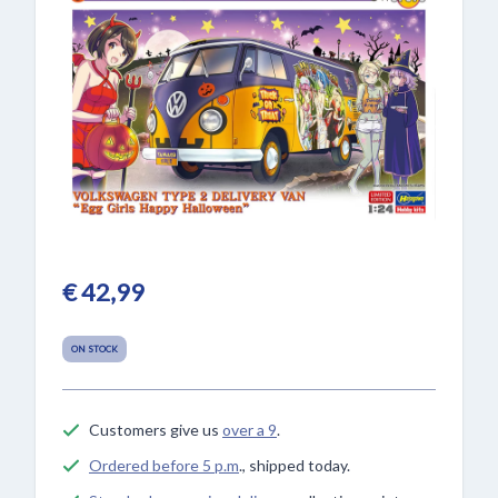
€ 42,99
ON STOCK
Customers give us
over a 9
.
Ordered before 5 p.m
., shipped today.