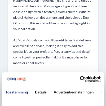
Happy Halloween model kit. This cheerful and unique
version of the iconic Volkswagen Type 2 combines
classic design with a festive, colorful theme. With its
playful Halloween decorations and the beloved Egg
Girls motif, this model will become a true highlight in
your collection.
At Most-Models.com you’ll benefit from fast delivery
and excellent service, making it easy to add this
special kit to your projects. Fun, creativity, and detail
come together perfectly, making it a must-have for
modelers of all levels.
Features:
– Scale: 1:24
– Model number: 52373
– Length when completed: approx. 18 cm
Toestemming
Details
Advertentie-instellingen
Ov
– Width when completed: approx. 7.2 cm
– Special edition in Egg Girls Happy Halloween design