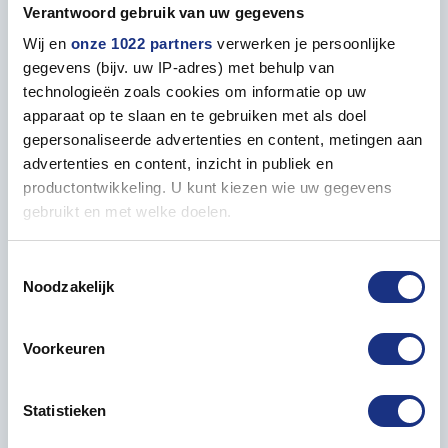
– Includes large decals for full van decoration
Verantwoord gebruik van uw gegevens
– Accurately detailed body and interior
Wij en
onze 1022 partners
verwerken je persoonlijke
– Figures not included
gegevens (bijv. uw IP-adres) met behulp van
– Perfect for both beginner and advanced modelers
technologieën zoals cookies om informatie op uw
apparaat op te slaan en te gebruiken met als doel
Order the 1:24 Hasegawa 52373 Volkswagen Type 2
gepersonaliseerde advertenties en content, metingen aan
Delivery Van - Egg Girls Happy Halloween today at
advertenties en content, inzicht in publiek en
Most-Models.com and bring a festive and colorful
productontwikkeling. U kunt kiezen wie uw gegevens
touch to your collection.
gebruikt en met welke doelen.
Als u het toestaat, willen we ook graag:
Toestemmingsselectie
Noodzakelijk
Informatie verzamelen over uw geografische locatie,
Properties
die tot een paar meter nauwkeurig kan zijn
Uw apparaat identificeren door het actief te scannen
Voorkeuren
op specifieke eigenschappen (fingerprinting)
GENERAL
Lees meer over hoe uw persoonlijke gegevens worden
Model length in mm
180
Statistieken
verwerkt en stel uw voorkeuren in het
detailgedeelte
in.
U kunt uw toestemming op elk moment wijzigen of