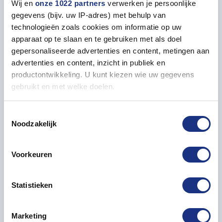
Wij en
onze 1022 partners
verwerken je persoonlijke
6x2 from Most-Models.com today and build your own
gegevens (bijv. uw IP-adres) met behulp van
iconic trucking classic.
technologieën zoals cookies om informatie op uw
apparaat op te slaan en te gebruiken met als doel
gepersonaliseerde advertenties en content, metingen aan
advertenties en content, inzicht in publiek en
Properties
productontwikkeling. U kunt kiezen wie uw gegevens
gebruikt en met welke doelen.
GENERAL
Als u het toestaat, willen we ook graag:
Toestemmingsselectie
Level (1=easy | 5=advanced)
5
Noodzakelijk
Informatie verzamelen over uw geografische locatie,
die tot een paar meter nauwkeurig kan zijn
Uw apparaat identificeren door het actief te scannen
Model length in mm
280
Voorkeuren
op specifieke eigenschappen (fingerprinting)
Lees meer over hoe uw persoonlijke gegevens worden
Packaging box length in mm
373
Statistieken
verwerkt en stel uw voorkeuren in het
detailgedeelte
in.
U kunt uw toestemming op elk moment wijzigen of
Packaging box width in mm
241
intrekken in de Cookieverklaring.
Marketing