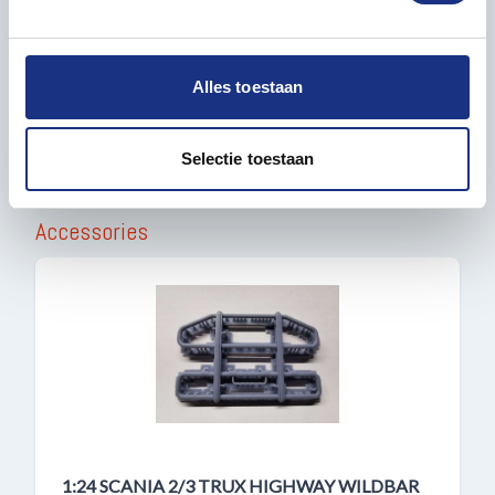
We gebruiken cookies om content en advertenties te
Packaging box height in mm
96
personaliseren, om functies voor social media te bieden
en om ons websiteverkeer te analyseren. Ook delen we
Alles toestaan
Country
Sweden
informatie over uw gebruik van onze site met onze
partners voor social media, adverteren en analyse. Deze
partners kunnen deze gegevens combineren met andere
Selectie toestaan
informatie die u aan ze heeft verstrekt of die ze hebben
verzameld op basis van uw gebruik van hun services.
Accessories
1:24 SCANIA 2/3 TRUX HIGHWAY WILDBAR