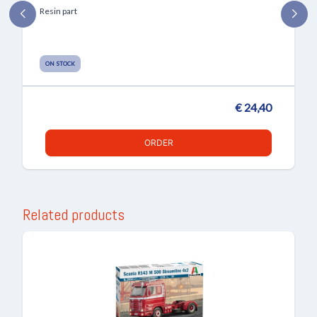
Resin part
ON STOCK
€ 24,40
ORDER
Related products