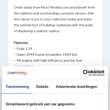
Order easily from Most-Models.com and benefit from
fast delivery and outstanding customer service. Add
this classic truck to your collection today and enjoy
the satisfaction of building combined with the pride
of displaying a realistic replica.
Features:
– Scale 1:24
– Italeri 3944 Scania Streamline 143H 6x2
– V8 engine with high efficiency and low fuel
consumption
– Aerodynamic cab tested in wind tunnel
– Designed for medium and long-distance duties
– Globally successful model, known for strength and
Toestemming
Details
Advertentie-instellingen
Ov
reliability
– Super decals sheet included
Verantwoord gebruik van uw gegevens
Order the 1:24 Italeri 3944 Scania Streamline 143H