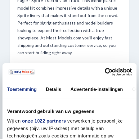
Eagle - Sprite Tractor Cab Truck. This iconic plastic
model kit combines impressive details with a unique
Sprite livery that makes it stand out from the crowd.
Perfect for big rig enthusiasts and model builders
looking to expand their collection with a true
showpiece. At Most-Models.com you’ll enjoy fast
shipping and outstanding customer service, so you
can start building right away.
Features:
– Scale: 1:25
– Model number: 1394
Toestemming
Details
Advertentie-instellingen
Ov
– Built length: approx. 22.5 cm
– Authentic V-8 diesel engine
– Detailed sleeper cab
Verantwoord gebruik van uw gegevens
– One-piece tilt hood and fender assembly
– Functional fifth wheel coupling
Wij en
onze 1022 partners
verwerken je persoonlijke
– Realistic instrument panel
gegevens (bijv. uw IP-adres) met behulp van
– Accessible battery box with removable cover
technologieën zoals cookies om informatie op uw