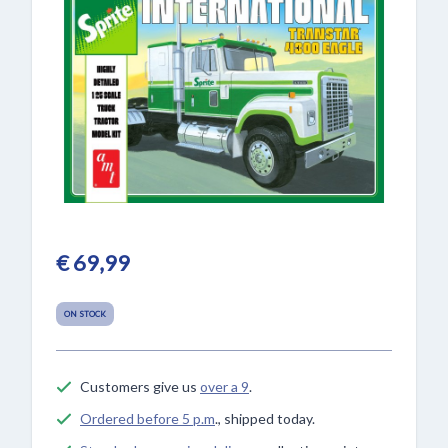
€ 69,99
ON STOCK
Customers give us
over a 9
.
Ordered before 5 p.m
., shipped today.