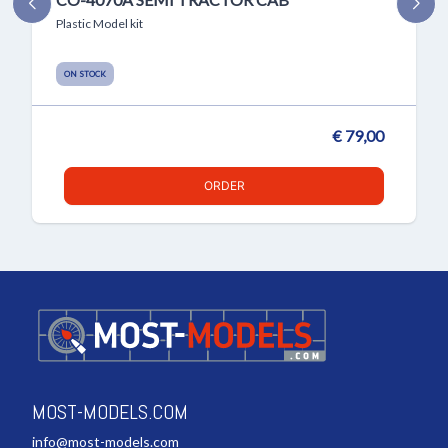
Plastic Model kit
ON STOCK
€ 79,00
ORDER
MOST-MODELS.COM
info@most-models.com