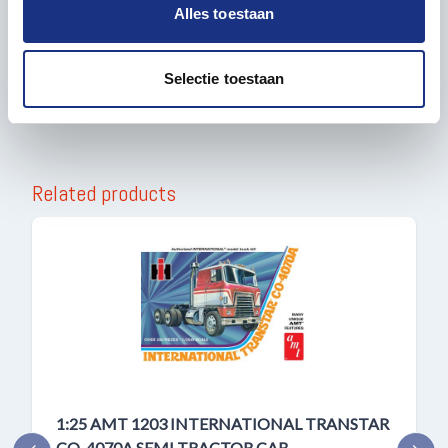
en om ons websiteverkeer te analyseren. Ook delen we
Recommended age
14+
Alles toestaan
informatie over uw gebruik van onze site met onze
partners voor social media, adverteren en analyse. Deze
Number of Parts
250
partners kunnen deze gegevens combineren met andere
Selectie toestaan
informatie die u aan ze heeft verstrekt of die ze hebben
verzameld op basis van uw gebruik van hun services.
Related products
1:25 AMT 1203 INTERNATIONAL TRANSTAR
CO-4070A SEMI TRACTOR CAB