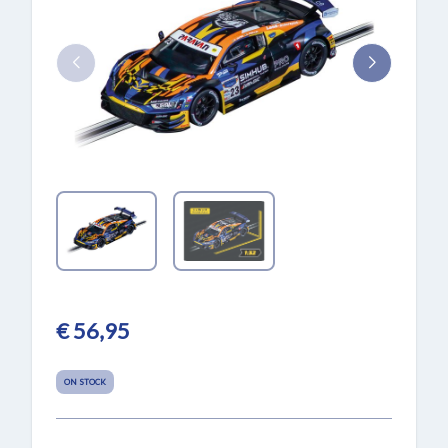
€ 56,95
ON STOCK