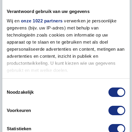
Verantwoord gebruik van uw gegevens
Wij en
onze 1022 partners
verwerken je persoonlijke
gegevens (bijv. uw IP-adres) met behulp van
Properties
technologieën zoals cookies om informatie op uw
apparaat op te slaan en te gebruiken met als doel
GENERAL
gepersonaliseerde advertenties en content, metingen aan
advertenties en content, inzicht in publiek en
Recommended age
8+
productontwikkeling. U kunt kiezen wie uw gegevens
gebruikt en met welke doelen.
Model length in mm
145
Als u het toestaat, willen we ook graag:
Toestemmingsselectie
Model width in mm
65
Noodzakelijk
Informatie verzamelen over uw geografische locatie,
die tot een paar meter nauwkeurig kan zijn
Uw apparaat identificeren door het actief te scannen
Model height in mm
47
Voorkeuren
op specifieke eigenschappen (fingerprinting)
Lees meer over hoe uw persoonlijke gegevens worden
Packaging box length in mm
205
Statistieken
verwerkt en stel uw voorkeuren in het
detailgedeelte
in.