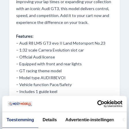
improving your lap times or expanding your collection
with an iconic Audi GT3, this model delivers control,
speed, and competition. Add it to your cart now and
experience the difference on your track.
Features:
– Audi R8 LMS GT3 evo II Land Motorsport No.23
– 1:32 scale Carrera Evolution slot car
– Official Audi license
– Equipped with front and rear lights
– GT racing theme model
– Model type AUDIR8EVOI
– Vehicle function Pace/Safety
– Includes 1 guide keel
– Includes 2 spare contacts
– Suitable for ages 8 and up
Upgrade your track with professional racing energy
Toestemming
Details
Advertentie-instellingen
Ov
and make every lap count with Most-Models.com.