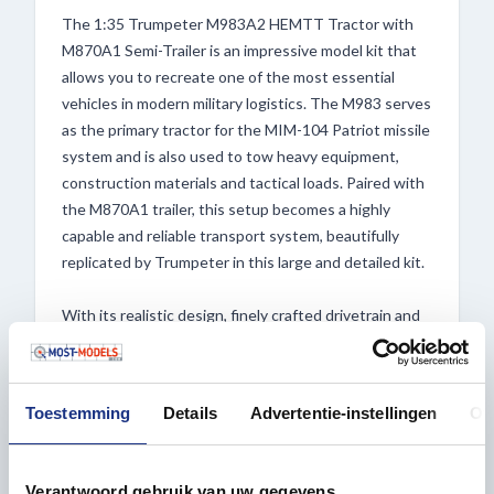
The 1:35 Trumpeter M983A2 HEMTT Tractor with
M870A1 Semi-Trailer is an impressive model kit that
allows you to recreate one of the most essential
vehicles in modern military logistics. The M983 serves
as the primary tractor for the MIM-104 Patriot missile
system and is also used to tow heavy equipment,
construction materials and tactical loads. Paired with
the M870A1 trailer, this setup becomes a highly
capable and reliable transport system, beautifully
replicated by Trumpeter in this large and detailed kit.
With its realistic design, finely crafted drivetrain and
accurately detailed cab, this build offers both
challenge and satisfaction. The hollow rubber tires
with refined tread provide an extra layer of
Toestemming
Details
Advertentie-instellingen
Ov
authenticity, while the included trailer gives you the
freedom to choose your own load. No cargo is
included, giving you endless possibilities for
Verantwoord gebruik van uw gegevens