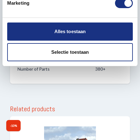
Marketing
logistics to life with a model you’ll be proud to display.
We gebruiken cookies om content en advertenties te
personaliseren, om functies voor social media te bieden
en om ons websiteverkeer te analyseren. Ook delen we
Alles toestaan
informatie over uw gebruik van onze site met onze
Properties
partners voor social media, adverteren en analyse. Deze
partners kunnen deze gegevens combineren met andere
Selectie toestaan
GENERAL
informatie die u aan ze heeft verstrekt of die ze hebben
verzameld op basis van uw gebruik van hun services.
Number of Parts
380+
Related products
-10%